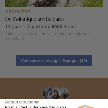
CROISIÈRE
De l'Adriatique aux Baléares
13 jours - À partir de
6000 €
/pers
Split - La Valette - Ibiza - Palma de Majorque -
Barcelone
Voir tous nos Voyages Espagne (40)
Commencez à voyager