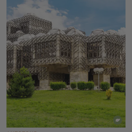
Bibliothèque nationale du Kosovo - Mosquée Sultan
Mehmet Fatih - Forteresse de Prizren - Pont de
pierre de Prizren - Monastère Visoki Dečani - Parc
national de Rugova - Lac d’Ohrid et monastère
Saint-Naum - Canyon de Matka - Parc de Galichica
- Mosquée colorée de Tetovo - Forteresse de
Skopje et vieille ville - Monastère de Treskavec