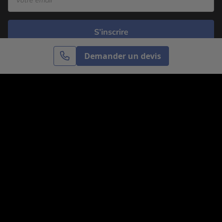
S’inscrire
Demander un devis
Cercle des Voyages est une agence de voyage
spécialisée dans le sur-mesure, appartenant au groupe
Cercle des Vacances. Grâce à notre expertise et notre
passion du voyage, nous sommes là pour vous aider à
réaliser le voyage de vos rêves. Notre équipe est à
votre écoute pour créer le voyage qui vous ressemble.
Co-concevez votre voyage
Nous contacter