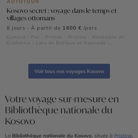
AUTOTOUR
Kosovo secret : voyage dans le temps et
villages ottomans
8 jours - À partir de
1600 €
/pers
Gjakova - Peć - Prizren - Pristina - Monastère de
Gračanica - Lacs de Batllava et Gazivoda -
Vignobles de Rahovec - Cathédrale Sainte-Mère-
Teresa - Bjeshkët e Nemuna - Bibliothèque
nationale du Kosovo - Mosquée Sultan Mehmet
Fatih - Forteresse de Prizren - Pont de pierre de
Voir tous nos voyages Kosovo
Prizren - Monastère Visoki Dečani - Parc national
de Rugova
Votre voyage sur-mesure en
Bibliothèque nationale du
Kosovo
La
Bibliothèque nationale du Kosovo
, située à
Pristina
,