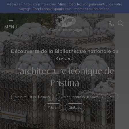
Réglez en 4 fois sans frais avec Alma : Décalez vos paiements, pas votre
voyage. Conditions disponibles au moment du paiement.
MENU
Découverte de la Bibliothèque nationale du
Kosovo
L’architecture iconique de
Pristina
Nord et Est du Kosovo
Sud et Centre du Kosovo
Peć
Prizren
Gjakova