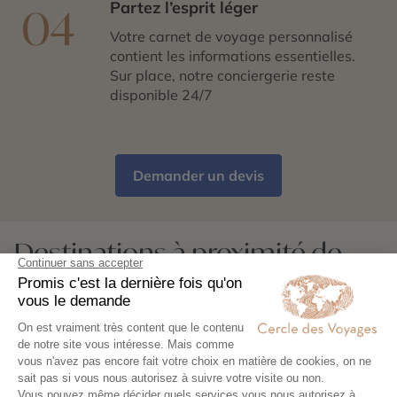
Partez l’esprit léger
04
Votre carnet de voyage personnalisé
contient les informations essentielles.
Sur place, notre conciergerie reste
disponible 24/7
Demander un devis
Destinations à proximité de
Bibliothèque nationale du
Kosovo