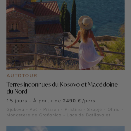
AUTOTOUR
Terres inconnues du Kosovo et Macédoine
du Nord
15 jours - À partir de
2490 €
/pers
Gjakova - Peć - Prizren - Pristina - Skopje - Ohrid -
Monastère de Gračanica - Lacs de Batllava et
Gazivoda - Vignobles de Rahovec - Cathédrale
Sainte-Mère-Teresa - Bjeshkët e Nemuna -