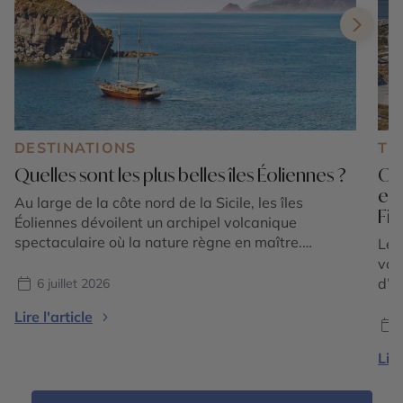
DESTINATIONS
TE
Quelles sont les plus belles îles Éoliennes ?
Où 
en
Au large de la côte nord de la Sicile, les îles
Fi
Éoliennes dévoilent un archipel volcanique
spectaculaire où la nature règne en maître.
Le 
Composé de sept îles principales classées au
vac
patrimoine mondial de l'UNESCO, cet écrin
d’é
6 juillet 2026
méditerranéen séduit par la diversité de ses
tou
Lire l'article
paysages : plages de sable noir, falaises de lave,
sédu
villages aux maisons […]
l’E
Lire
où 
offr