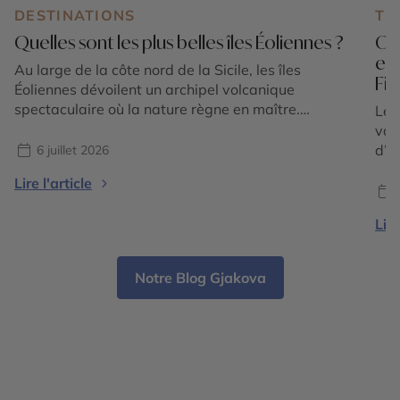
DESTINATIONS
TE
Quelles sont les plus belles îles Éoliennes ?
Où 
en
Au large de la côte nord de la Sicile, les îles
Fi
Éoliennes dévoilent un archipel volcanique
spectaculaire où la nature règne en maître.
Le 
Composé de sept îles principales classées au
vac
patrimoine mondial de l'UNESCO, cet écrin
d’é
6 juillet 2026
méditerranéen séduit par la diversité de ses
tou
Lire l'article
paysages : plages de sable noir, falaises de lave,
sédu
villages aux maisons […]
l’E
Lire
où 
offr
Notre Blog Gjakova