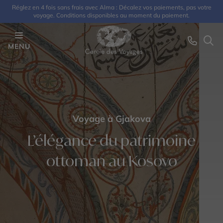
Réglez en 4 fois sans frais avec Alma : Décalez vos paiements, pas votre
voyage. Conditions disponibles au moment du paiement.
MENU
Voyage à Gjakova
L’élégance du patrimoine
ottoman au Kosovo