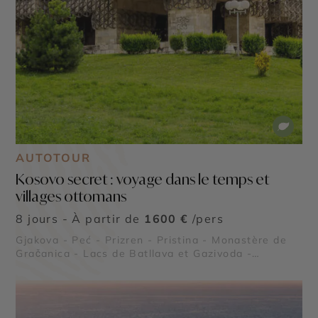
AUTOTOUR
Kosovo secret : voyage dans le temps et
villages ottomans
8 jours - À partir de
1600 €
/pers
Gjakova - Peć - Prizren - Pristina - Monastère de
Gračanica - Lacs de Batllava et Gazivoda -
Vignobles de Rahovec - Cathédrale Sainte-Mère-
Teresa - Bjeshkët e Nemuna - Bibliothèque
nationale du Kosovo - Mosquée Sultan Mehmet
Fatih - Forteresse de Prizren - Pont de pierre de