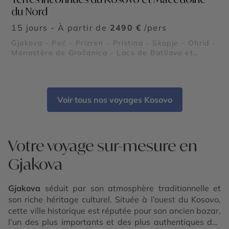
du Nord
15 jours - À partir de
2490 €
/pers
Gjakova - Peć - Prizren - Pristina - Skopje - Ohrid -
Monastère de Gračanica - Lacs de Batllava et
Gazivoda - Vignobles de Rahovec - Cathédrale
Sainte-Mère-Teresa - Bjeshkët e Nemuna -
Bibliothèque nationale du Kosovo - Mosquée Sultan
Mehmet Fatih - Forteresse de Prizren - Pont de
Voir tous nos voyages Kosovo
pierre de Prizren - Monastère Visoki Dečani - Parc
national de Rugova - Lac d’Ohrid et monastère
Saint-Naum - Canyon de Matka - Parc de Galichica
- Mosquée colorée de Tetovo - Forteresse de
Skopje et vieille ville - Monastère de Treskavec
Votre voyage sur-mesure en
Gjakova
Gjakova
séduit par son atmosphère traditionnelle et
son riche héritage culturel. Située à l’ouest du Kosovo,
cette ville historique est réputée pour son ancien bazar,
l’un des plus importants et des plus authentiques des