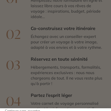
Remplissez notre formulaire en ligne et
laissez libre cours à vos rêves de
voyage : inspirations, budget, période
idéale…
Co-construisez votre itinéraire
02
Échangez avec un conseiller-expert
pour créer un voyage à votre image,
adapté à vos envies et à votre rythme.
Réservez en toute sérénité
03
Hébergements, transports, formalités,
expériences exclusives : nous nous
chargeons de tout. Il ne vous reste plus
qu’à partir !
Partez l’esprit léger
04
Votre carnet de voyage personnalisé
contient les informations essentielles.