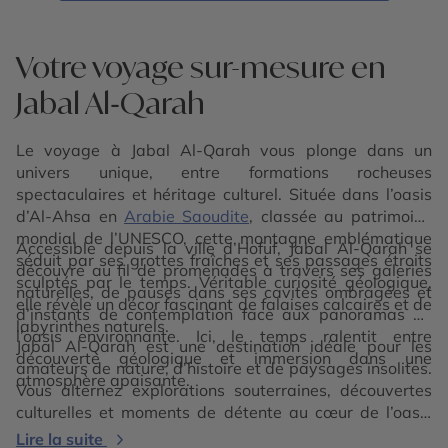
Votre voyage sur-mesure en
Jabal Al‑Qarah
Le voyage à Jabal Al-Qarah vous plonge dans un
univers unique, entre formations rocheuses
spectaculaires et héritage culturel. Située dans l’oasis
d’Al-Ahsa en
Arabie Saoudite
, classée au patrimoine
mondial de l’UNESCO, cette montagne emblématique
Accessible depuis la ville d’Hofuf, Jabal Al-Qarah se
séduit par ses grottes fraîches et ses passages étroits
découvre au fil de promenades à travers ses galeries
sculptés par le temps. Véritable curiosité géologique,
naturelles, de pauses dans ses cavités ombragées et
elle révèle un décor fascinant de falaises calcaires et de
d’instants de contemplation face aux panoramas de
labyrinthes naturels.
l’oasis environnante. Ici, le temps ralentit entre
Jabal Al-Qarah est une destination idéale pour les
découverte géologique et immersion dans une
amateurs de nature, d’histoire et de paysages insolites.
atmosphère apaisante.
Vous alternez explorations souterraines, découvertes
culturelles et moments de détente au cœur de l’oasis
d’Al-Ahsa.
Lire la suite