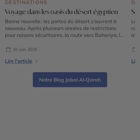
DESTINATIONS
DE
Voyage dans les oasis du désert égyptien
Siw
Bonne nouvelle : les portes du désert s’ouvrent à
Lon
nouveau. Après plusieurs années de restrictions
rai
pour raisons sécuritaires, la route vers Bahariya, le
avai
Désert Blanc, Farafra et les grandes étendues du
aut
désert occidental est de nouveau praticable pour
hab
16 juin 2025
les voyageurs accompagnés, dans le respect des
les 
Lire l'article
Lire
protocoles en vigueur. Pour ceux qui, comme nous,
ell
aiment l’Égypte au-delà […]
de 
Notre Blog Jabal Al‑Qarah