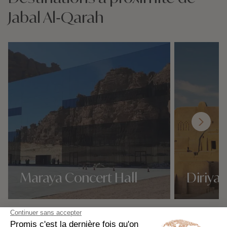
Jabal Al‑Qarah
Maraya Concert Hall
Diriya
Nos 1 idées voyage
Nos 1 idées vo
Jabal Al‑Qarah selon vos envies