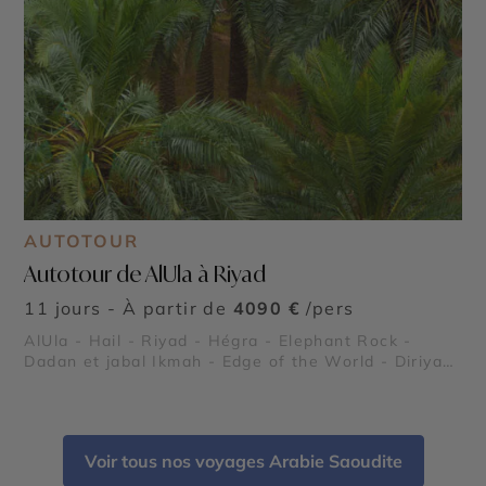
AUTOTOUR
Autotour de AlUla à Riyad
11 jours - À partir de
4090 €
/pers
AlUla - Hail - Riyad - Hégra - Elephant Rock -
Dadan et jabal Ikmah - Edge of the World - Diriyah
- Jabal Al‑Qarah
Voir tous nos voyages Arabie Saoudite