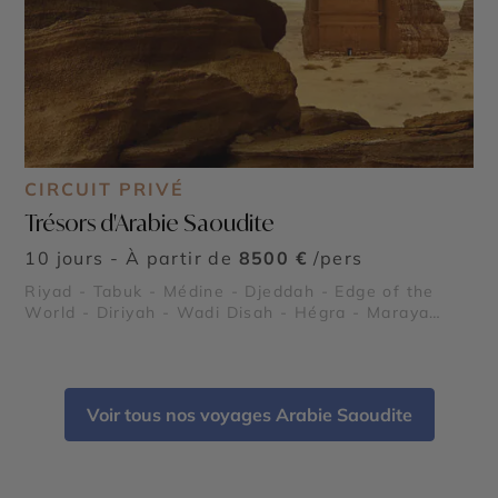
CIRCUIT PRIVÉ
Trésors d'Arabie Saoudite
10 jours - À partir de
8500 €
/pers
Riyad - Tabuk - Médine - Djeddah - Edge of the
World - Diriyah - Wadi Disah - Hégra - Maraya
Concert Hall - Dadan et jabal Ikmah - Al Balad
Voir tous nos voyages Arabie Saoudite