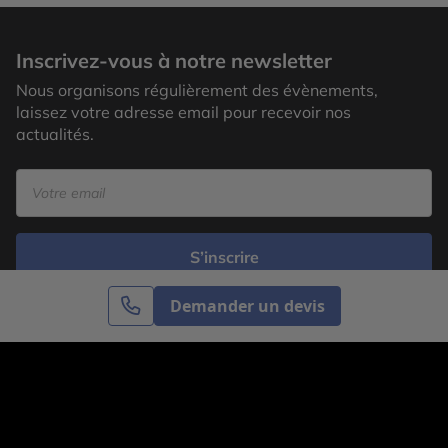
Inscrivez-vous à notre newsletter
Nous organisons régulièrement des évènements,
laissez votre adresse email pour recevoir nos
actualités.
S’inscrire
Demander un devis
Cercle des Voyages est une agence de voyage
spécialisée dans le sur-mesure, appartenant au groupe
Cercle des Vacances. Grâce à notre expertise et notre
passion du voyage, nous sommes là pour vous aider à
réaliser le voyage de vos rêves. Notre équipe est à