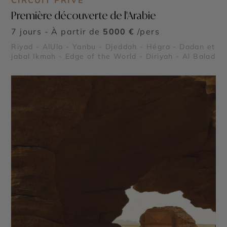
CIRCUIT PRIVÉ
Première découverte de l'Arabie
7 jours - À partir de
5000 €
/pers
Riyad - AlUla - Yanbu - Djeddah - Hégra - Dadan et
jabal Ikmah - Edge of the World - Diriyah - Al Balad