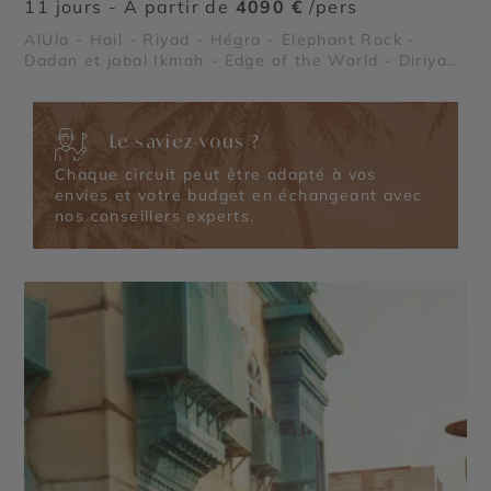
11 jours - À partir de
4090 €
/pers
AlUla - Hail - Riyad - Hégra - Elephant Rock -
Dadan et jabal Ikmah - Edge of the World - Diriyah
- Jabal Al‑Qarah
Le saviez-vous ?
Chaque circuit peut être adapté à vos
envies et votre budget en échangeant avec
nos conseillers experts.