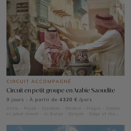
CIRCUIT ACCOMPAGNÉ
Circuit en petit groupe en Arabie Saoudite
9 jours - À partir de
4320 €
/pers
AlUla - Riyad - Djeddah - Médine - Hégra - Dadan
et jabal Ikmah - Al Balad - Diriyah - Edge of the
World - Elephant Rock - Maraya Concert Hall