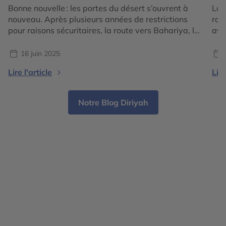
Bonne nouvelle : les portes du désert s’ouvrent à
Lon
nouveau. Après plusieurs années de restrictions
rai
pour raisons sécuritaires, la route vers Bahariya, le
avai
Désert Blanc, Farafra et les grandes étendues du
aut
désert occidental est de nouveau praticable pour
hab
16 juin 2025
les voyageurs accompagnés, dans le respect des
les 
Lire l'article
Lire
protocoles en vigueur. Pour ceux qui, comme nous,
ell
aiment l’Égypte au-delà […]
de 
Notre Blog Diriyah