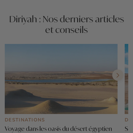
Diriyah : Nos derniers articles
et conseils
DESTINATIONS
DE
Voyage dans les oasis du désert égyptien
Siw