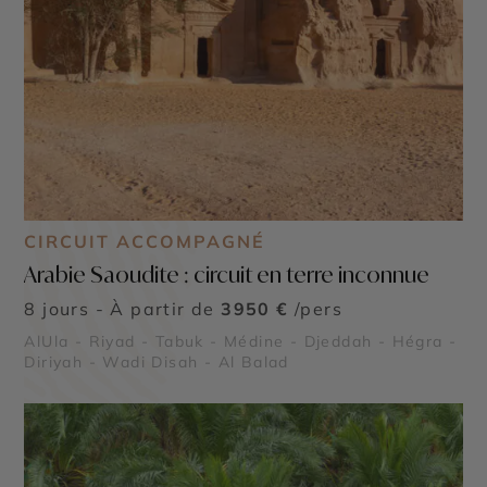
CIRCUIT ACCOMPAGNÉ
Arabie Saoudite : circuit en terre inconnue
8 jours - À partir de
3950 €
/pers
AlUla - Riyad - Tabuk - Médine - Djeddah - Hégra -
Diriyah - Wadi Disah - Al Balad