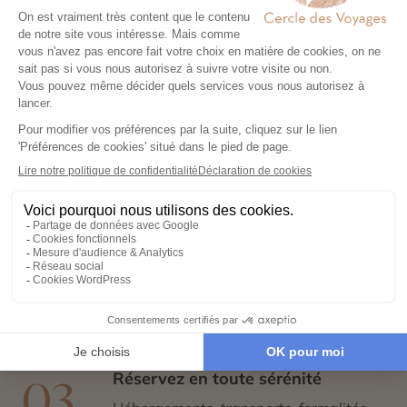
Votre voyage sur mesure en 4
étapes
Exprimez vos envies
01
Remplissez notre formulaire en ligne et
laissez libre cours à vos rêves de
voyage : inspirations, budget, période
idéale…
Co-construisez votre itinéraire
02
Échangez avec un conseiller-expert
pour créer un voyage à votre image,
adapté à vos envies et à votre rythme.
Réservez en toute sérénité
03