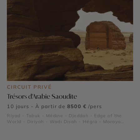
CIRCUIT PRIVÉ
Trésors d'Arabie Saoudite
10 jours - À partir de
8500 €
/pers
Riyad - Tabuk - Médine - Djeddah - Edge of the
World - Diriyah - Wadi Disah - Hégra - Maraya
Concert Hall - Dadan et jabal Ikmah - Al Balad