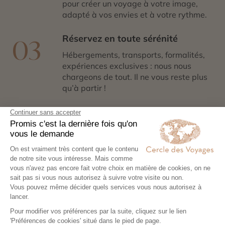
pour créer un voyage à votre image,
adapté à vos envies et à votre rythme.
Réservez en toute sérénité
03
Hébergements, transports, formalités,
expériences exclusives : nous nous
chargeons de tout. Il ne vous reste plus
qu’à partir !
Partez l’esprit léger
04
Votre carnet de voyage personnalisé
contient les informations essentielles.
Sur place, notre conciergerie reste
disponible 24/7
Demander un devis