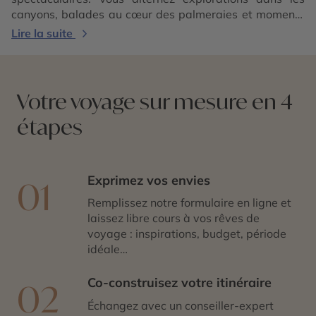
canyons, balades au cœur des palmeraies et moments
de détente face à l’immensité du désert.
Lire la suite
Votre voyage sur mesure en 4
étapes
Exprimez vos envies
01
Remplissez notre formulaire en ligne et
laissez libre cours à vos rêves de
voyage : inspirations, budget, période
idéale…
Co-construisez votre itinéraire
02
Échangez avec un conseiller-expert