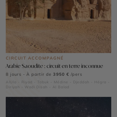
CIRCUIT ACCOMPAGNÉ
Arabie Saoudite : circuit en terre inconnue
8 jours - À partir de
3950 €
/pers
AlUla - Riyad - Tabuk - Médine - Djeddah - Hégra -
Diriyah - Wadi Disah - Al Balad