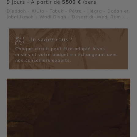
9 jours - À partir de
5500 €
/pers
Djeddah - AlUla - Tabuk - Pétra - Hégra - Dadan et
jabal Ikmah - Wadi Disah - Désert du Wadi Rum -
Châteaux du désert
Le saviez-vous ?
Chaque circuit peut être adapté à vos
envies et votre budget en échangeant avec
nos conseillers experts.