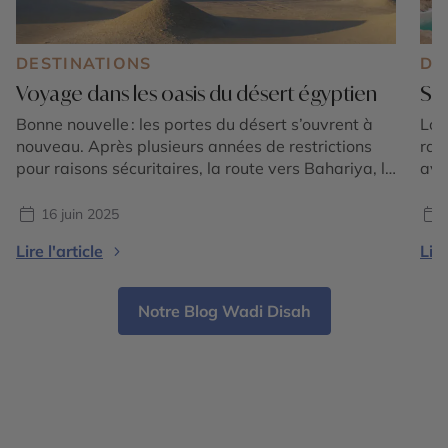
DESTINATIONS
DE
Voyage dans les oasis du désert égyptien
Siw
Bonne nouvelle : les portes du désert s’ouvrent à
Lon
nouveau. Après plusieurs années de restrictions
rai
pour raisons sécuritaires, la route vers Bahariya, le
avai
Désert Blanc, Farafra et les grandes étendues du
aut
désert occidental est de nouveau praticable pour
hab
16 juin 2025
les voyageurs accompagnés, dans le respect des
les 
Lire l'article
Lire
protocoles en vigueur. Pour ceux qui, comme nous,
ell
aiment l’Égypte au-delà […]
de 
Notre Blog Wadi Disah