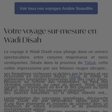
Voir tous nos voyages Arabie Saoudite
Votre voyage sur-mesure en
Wadi Disah
Le voyage à Wadi Disah vous plonge dans un univers
spectaculaire, entre canyons majestueux et oasis
verdoyantes. Située dans la province de
Tabuk
, cette
vallée impressionne par ses falaises rouges abruptes,
ses formations rocheuses sculptées par le temps et ses
Accessible en excursion depuis
Tabuk
, la vallée se
palmeraies luxuriantes traversées par des cours d’eau.
découvre au rythme des randonnées au fond des
Véritable contraste au cœur du désert, Wadi Disah
gorges, des traversées en 4×4 et des pauses au bord
offre un décor à la fois sauvage et apaisant.
des sources naturelles. Ici, le temps ralentit entre
contemplation des paysages grandioses, découverte
Wadi Disah est une destination idéale pour les
d’une flore étonnante et instants de sérénité dans un
amateurs de nature, d’aventure et de panoramas
environnement unique.
spectaculaires. Vous alternez explorations dans les