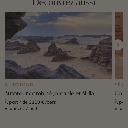
Découvrez aussi
AUTOTOUR
SÉJO
Autotour combiné Jordanie et AlUla
Court
À partir de
3200 €
/pers
À part
8 jours et 7 nuits
6 jour