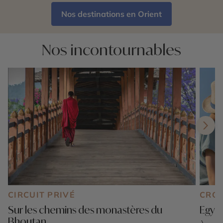
Nos destinations en Orient
Nos incontournables
CIRCUIT PRIVÉ
CROI
Sur les chemins des monastères du
Egypt
Bhoutan