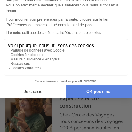
Croisière au Moyen-Orient
Voyage dans le désert du Moyen-Orient
Voyages combinés Israël et Jordanie
Expertise et co-construction
1
Expertise et co-
construction
Chez Cercle des Voyages,
nous concevons des voyages
100% personnalisables, en