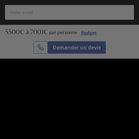
5500€ à 7001€
S’inscrire
par personne
Budget
Demander un devis
Cercle des Voyages est une agence de voyage
spécialisée dans le sur-mesure, appartenant au groupe
Cercle des Vacances. Grâce à notre expertise et notre
passion du voyage, nous sommes là pour vous aider à
réaliser le voyage de vos rêves. Notre équipe est à
votre écoute pour créer le voyage qui vous ressemble.
Co-concevez votre voyage
Nous contacter