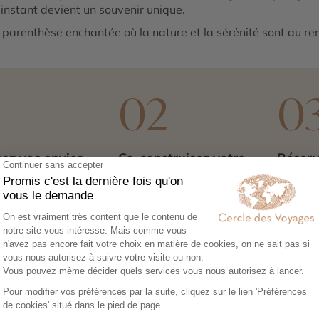
 instant devient un souvenir unique.
une parenthèse enchantée où la nature et la sérénité sont au r
1
02
0
ez vos envies
Co-construisez votre
Réserv
itinéraire
séréni
sez notre
Échangez avec un
Héberg
re en ligne et
conseiller-expert pour
transpor
libre cours à vos
créer un voyage à votre
expérie
e voyage :
image, adapté à vos
nous no
tions, budget,
envies et à votre rythme.
tout. Il
 idéale…
qu’à par