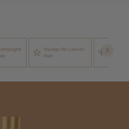
Séjour et 
ccompagné
Voyage de Luxe en
privé ave
sie
Asie
Bali
n