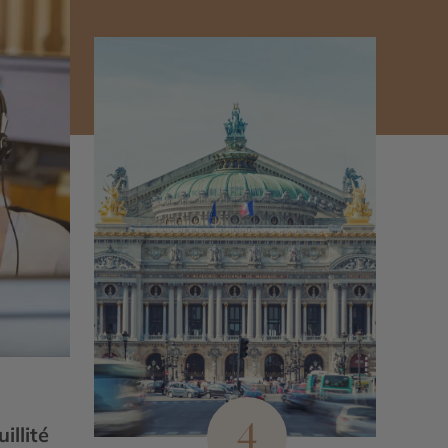
4
illité