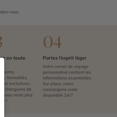
endez-vous.
3
04
ez en toute
Partez l’esprit léger
té
Votre carnet de voyage
ements,
personnalisé contient les
ts, formalités,
informations essentielles.
nces exclusives :
Sur place, notre
us chargeons de
conciergerie reste
 ne vous reste plus
disponible 24/7
tir !