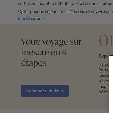
sorties en mer et la détente face à l’océan, chaque
Opter pour un séjour sur les îles Gili, c’est vivre 
Lire la suite
0
Votre voyage sur
mesure en 4
Exprim
étapes
Remplis
formulai
laissez 
rêves d
inspira
Demander un devis
période