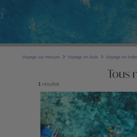
Voyage sur mesure
Voyage en Asie
Voyage en Indo
Tous n
1
résultat