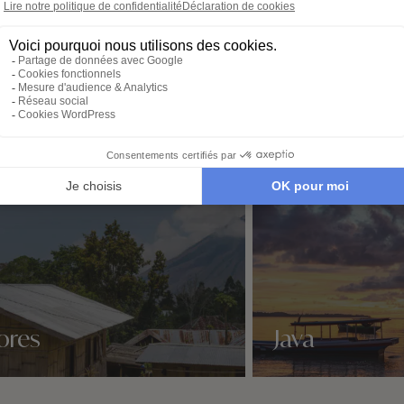
ent aussi vous plaire
ores
Java
idées voyage
Nos 1 idées voyage