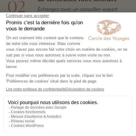
02
Échangez avec un conseiller-expert
pour créer un voyage à votre image,
adapté à vos envies et à votre rythme.
Réservez en toute sérénité
03
Hébergements, transports, formalités,
expériences exclusives : nous nous
chargeons de tout. Il ne vous reste plus
qu’à partir !
Partez l’esprit léger
04
Votre carnet de voyage personnalisé
contient les informations essentielles.
Sur place, notre conciergerie reste
disponible 24/7