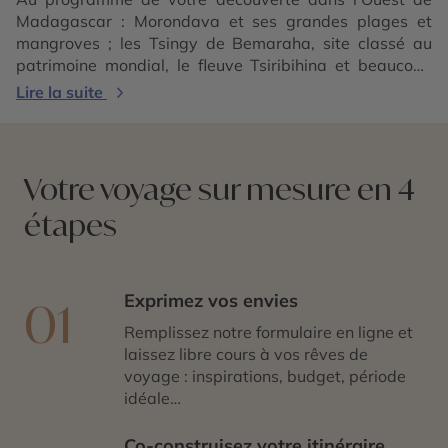
Madagascar : Morondava et ses grandes plages et
mangroves ; les Tsingy de Bemaraha, site classé au
patrimoine mondial, le fleuve Tsiribihina et beaucoup
d’autres encore…
Lire la suite
Votre voyage sur mesure en 4
étapes
Exprimez vos envies
01
Remplissez notre formulaire en ligne et
laissez libre cours à vos rêves de
voyage : inspirations, budget, période
idéale…
Co-construisez votre itinéraire