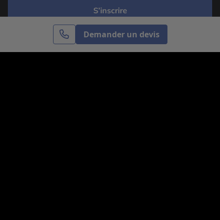
S’inscrire
Demander un devis
Cercle des Voyages est une agence de voyage
spécialisée dans le sur-mesure, appartenant au groupe
Cercle des Vacances. Grâce à notre expertise et notre
passion du voyage, nous sommes là pour vous aider à
réaliser le voyage de vos rêves. Notre équipe est à
votre écoute pour créer le voyage qui vous ressemble.
Co-concevez votre voyage
Nous contacter
Venez nous voir