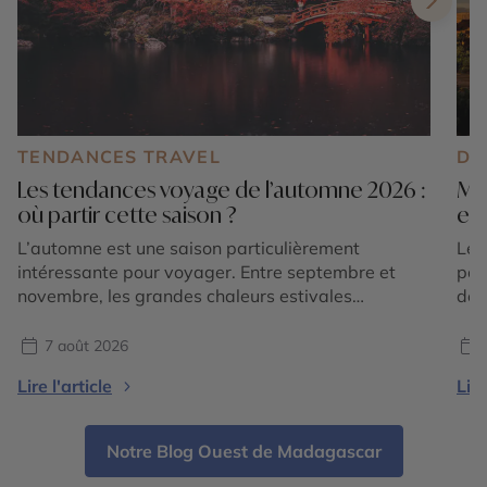
TENDANCES TRAVEL
DE
Les tendances voyage de l’automne 2026 :
Mar
où partir cette saison ?
exp
L’automne est une saison particulièrement
Le 
intéressante pour voyager. Entre septembre et
pos
novembre, les grandes chaleurs estivales
des
s’atténuent dans de nombreuses régions du
som
monde, les paysages changent de couleurs et
imm
7 août 2026
chaque destination dévoile une atmosphère
div
Lire l'article
Lire
différente. En 2026, les tendances voyage
des
confirment surtout une envie de partir pour vivre
sou
une expérience liée à la saison : […]
Notre Blog Ouest de Madagascar