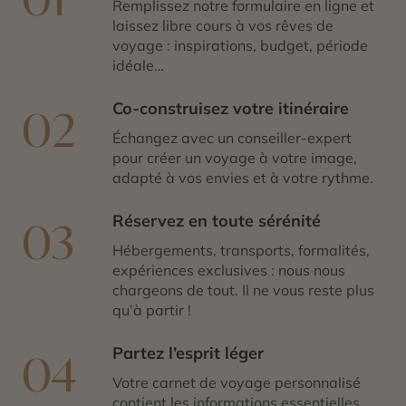
manquer.
Remplissez notre formulaire en ligne et
Lors de votre voyage à Cayenne, partez à la
laissez libre cours à vos rêves de
découverte de la
Place des Palmistes
, avec ses
voyage : inspirations, budget, période
palmiers royaux et ses cafés. Pour les amateurs
idéale…
d’histoire, le
Fort Cépérou
offre une vue panoramique
sur la ville et raconte les récits de son passé colonial. Le
Co-construisez votre itinéraire
02
Musée Départemental, quant à lui, est un trésor de
Échangez avec un conseiller-expert
connaissances sur la culture et l’histoire de la Guyane.
pour créer un voyage à votre image,
adapté à vos envies et à votre rythme.
Réservez en toute sérénité
03
Hébergements, transports, formalités,
expériences exclusives : nous nous
chargeons de tout. Il ne vous reste plus
qu’à partir !
Partez l’esprit léger
04
Votre carnet de voyage personnalisé
contient les informations essentielles.