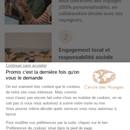
nous concevons des voyages
100% personnalisables, en
collaboration étroite avec nos
voyageurs.
2
Engagement local et
responsabilité sociale
Nous collaborons
exclusivement avec des
partenaires locaux de
confiance, pour un tourisme
responsable, éthique,
authentique et de qualité.
3
Garantie et tranquillité