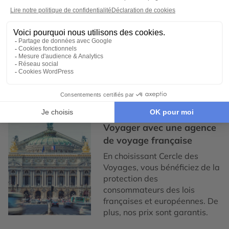
d'esprit
Notre service de conciergerie
francophone est disponible,
7/7 et nos assurances
Premium vous offrent une
tranquillité d'esprit vous
couvrant en cas d’imprévu.
4
Voyager avec une agence
de voyage française
En choisissant Cercle des
Voyages, vous bénéficiez de la
protection des
consommateurs des lois
françaises et européennes. De
plus, nos prix sont garantis.