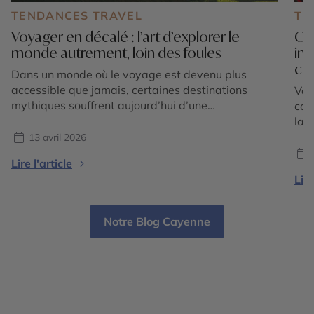
TENDANCES TRAVEL
TE
Voyager en décalé : l’art d’explorer le
Où 
monde autrement, loin des foules
ino
cul
Dans un monde où le voyage est devenu plus
accessible que jamais, certaines destinations
Voy
mythiques souffrent aujourd’hui d’une
com
fréquentation intense. Files d’attente
la 
interminables, sites bondés dès les premières
où 
13 avril 2026
heures de la journée, expériences parfois
dép
Lire l'article
standardisées… le sentiment d’évasion peut
éme
Lire
rapidement laisser place à une forme de
dém
frustration. Et si la vraie solution était de voyager
cul
[…]
séd
Notre Blog Cayenne