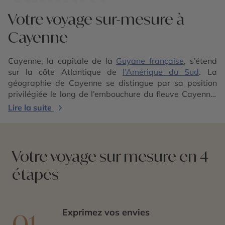
Votre voyage sur-mesure à
Cayenne
Cayenne, la capitale de la
Guyane française
, s’étend
sur la côte Atlantique de
l’Amérique du Sud
. La
géographie de Cayenne se distingue par sa position
privilégiée le long de l’embouchure du fleuve Cayenne,
offrant un littoral impressionnant. Le climat équatorial
Lire la suite
de la région garantit une chaleur constante toute
l’année avec une saison sèche et une saison des pluies.
Cayenne est un point idéal pour explorer les trésors de
la Guyane, notamment le
Parc amazonien de Guyane
Votre voyage sur mesure en 4
et la
réserve naturelle des marais de Kaw
.
étapes
Cayenne est un carrefour culturel avec un mélange de
nombreuses influences. C’est une diversité que l’on
retrouve dans la langue, la cuisine ou encore les
festivals. Le carnaval de Cayenne, l’un des plus longs et
Exprimez vos envies
01
des plus colorés du monde, est un spectacle à ne pas