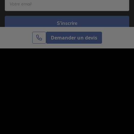
S’inscrire
Demander un devis
Cercle des Voyages est une agence de voyage
spécialisée dans le sur-mesure, appartenant au groupe
Cercle des Vacances. Grâce à notre expertise et notre
passion du voyage, nous sommes là pour vous aider à
réaliser le voyage de vos rêves. Notre équipe est à
votre écoute pour créer le voyage qui vous ressemble.
Co-concevez votre voyage
Nous contacter