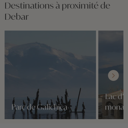
Destinations à proximité de
Debar
Lac d’
Parc de Galichica
monast
Nos 1 idées voyage
Nos 1 idées vo