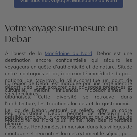
Voir tous nos voyages Macédoine du Nord
Votre voyage sur-mesure en
Debar
À l’ouest de la
Macédoine du Nord
, Debar est une
destination encore confidentielle qui séduira les
voyageurs en quête d’authenticité et de nature. Située
entre montagnes et lac, à proximité immédiate du parc
national de Mavrovo, la ville constitue un point de
La région de Debar est marquée par une forte identité
départ idéal pour explorer des paysages préservés et
culturelle, mêlant influences macédoniennes et
spectaculaires.
albanaises. Cette diversité se retrouve dans
l’architecture, les traditions locales et la gastronomie.
Le lac de Debar, entouré de reliefs, offre un cadre
Peu touristique, Debar permet de découvrir une
paisible propice à la contemplation et aux activités de
Macédoine du Nord plus intime, loin des itinéraires
plein air.
classiques. Randonnées, immersion dans les villages de
montagne et rencontres locales rythment le séjour, pour