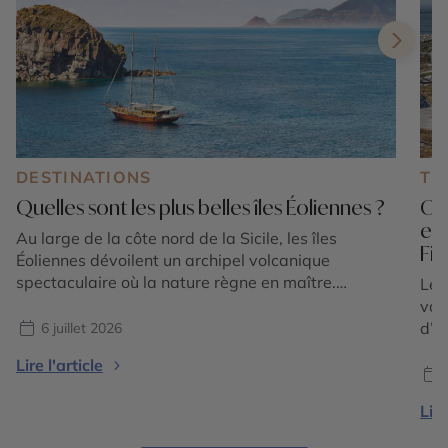
DESTINATIONS
TE
Quelles sont les plus belles îles Éoliennes ?
Où 
en
Au large de la côte nord de la Sicile, les îles
Fi
Éoliennes dévoilent un archipel volcanique
spectaculaire où la nature règne en maître.
Le 
Composé de sept îles principales classées au
vac
patrimoine mondial de l'UNESCO, cet écrin
d’é
6 juillet 2026
méditerranéen séduit par la diversité de ses
tou
Lire l'article
paysages : plages de sable noir, falaises de lave,
sédu
villages aux maisons […]
l’E
Lire
où 
offr