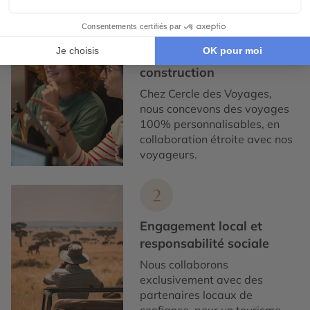
1
Expertise et co-
construction
Chez Cercle des Voyages,
nous concevons des voyages
100% personnalisables, en
collaboration étroite avec nos
voyageurs.
2
Engagement local et
responsabilité sociale
Nous collaborons
exclusivement avec des
partenaires locaux de