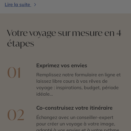
une expérience sincère et dépaysante au cœur des
Lire la suite
Balkans
.
Votre voyage sur mesure en 4
étapes
Exprimez vos envies
01
Remplissez notre formulaire en ligne et
laissez libre cours à vos rêves de
voyage : inspirations, budget, période
idéale…
Co-construisez votre itinéraire
02
Échangez avec un conseiller-expert
pour créer un voyage à votre image,
adapté à vos envies et à votre rythme.