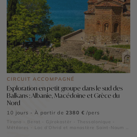
CIRCUIT ACCOMPAGNÉ
Exploration en petit groupe dans le sud des
Balkans : Albanie, Macédoine et Grèce du
Nord
10 jours - À partir de
2380 €
/pers
Tirana - Berat - Gjirokastër - Thessalonique -
Météores - Lac d’Ohrid et monastère Saint-Naum -
Chalcidique