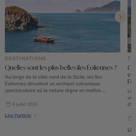
DESTINATIONS
TE
Quelles sont les plus belles îles Éoliennes ?
Où 
en
Au large de la côte nord de la Sicile, les îles
Fi
Éoliennes dévoilent un archipel volcanique
spectaculaire où la nature règne en maître.
Le 
Composé de sept îles principales classées au
vac
patrimoine mondial de l'UNESCO, cet écrin
d’é
6 juillet 2026
méditerranéen séduit par la diversité de ses
tou
Lire l'article
paysages : plages de sable noir, falaises de lave,
sédu
villages aux maisons […]
l’E
Lire
où 