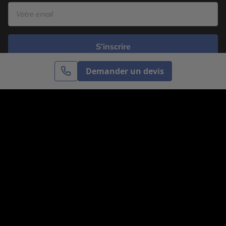
S’inscrire
Demander un devis
Cercle des Voyages est une agence de voyage
spécialisée dans le sur-mesure, appartenant au groupe
Cercle des Vacances. Grâce à notre expertise et notre
passion du voyage, nous sommes là pour vous aider à
réaliser le voyage de vos rêves. Notre équipe est à
votre écoute pour créer le voyage qui vous ressemble.
Co-concevez votre voyage
Nous contacter