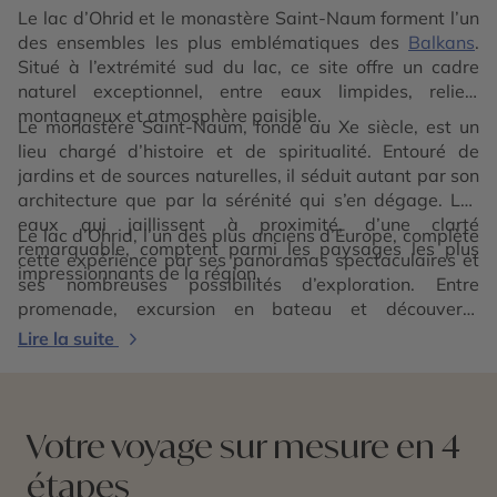
Le lac d’Ohrid et le monastère Saint-Naum forment l’un
des ensembles les plus emblématiques des
Balkans
.
Situé à l’extrémité sud du lac, ce site offre un cadre
naturel exceptionnel, entre eaux limpides, reliefs
montagneux et atmosphère paisible.
Le monastère Saint-Naum, fondé au Xe siècle, est un
lieu chargé d’histoire et de spiritualité. Entouré de
jardins et de sources naturelles, il séduit autant par son
architecture que par la sérénité qui s’en dégage. Les
eaux qui jaillissent à proximité, d’une clarté
Le lac d’Ohrid, l’un des plus anciens d’Europe, complète
remarquable, comptent parmi les paysages les plus
cette expérience par ses panoramas spectaculaires et
impressionnants de la région.
ses nombreuses possibilités d’exploration. Entre
promenade, excursion en bateau et découverte
culturelle, ce site constitue une étape incontournable
Lire la suite
pour tous les voyageurs en quête de nature et
d’authenticité.
Votre voyage sur mesure en 4
étapes