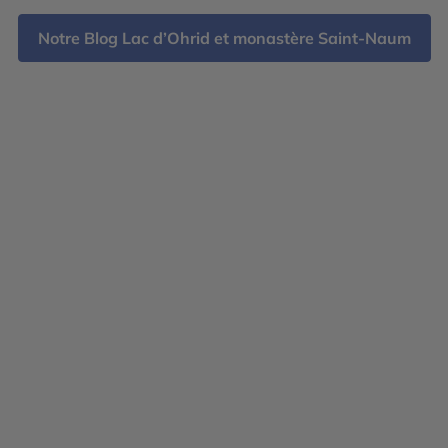
offr
Notre Blog Lac d’Ohrid et monastère Saint-Naum