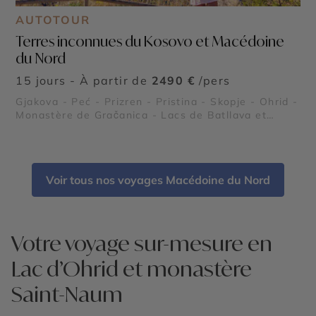
AUTOTOUR
Terres inconnues du Kosovo et Macédoine
du Nord
15 jours - À partir de
2490 €
/pers
Gjakova - Peć - Prizren - Pristina - Skopje - Ohrid -
Monastère de Gračanica - Lacs de Batllava et
Gazivoda - Vignobles de Rahovec - Cathédrale
Sainte-Mère-Teresa - Bjeshkët e Nemuna -
Bibliothèque nationale du Kosovo - Mosquée Sultan
Mehmet Fatih - Forteresse de Prizren - Pont de
Voir tous nos voyages Macédoine du Nord
pierre de Prizren - Monastère Visoki Dečani - Parc
national de Rugova - Lac d’Ohrid et monastère
Saint-Naum - Canyon de Matka - Parc de Galichica
- Mosquée colorée de Tetovo - Forteresse de
Skopje et vieille ville - Monastère de Treskavec
Votre voyage sur-mesure en
Lac d’Ohrid et monastère
Saint-Naum