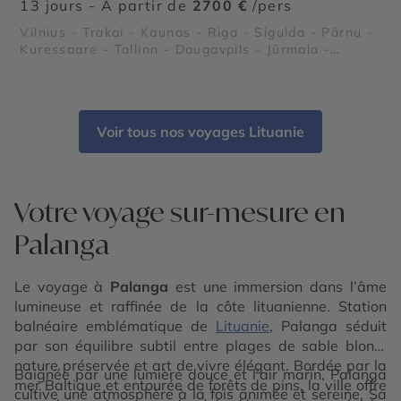
13 jours - À partir de
2700 €
/pers
Vilnius - Trakai - Kaunas - Riga - Sigulda - Pärnu -
Kuressaare - Tallinn - Daugavpils - Jūrmala -
Liepāja - Palanga - Parc Nationale de Lahemaa -
Île de Saaremaa - Couvent de la Dormition de
Pühtitsa - Château de Turaida - Palais de Rundale
- Château de Trakai - Druskininkai - Isthme de
Voir tous nos voyages Lituanie
Courlande - Plages de Palanga
Votre voyage sur-mesure en
Palanga
Le voyage à
Palanga
est une immersion dans l’âme
lumineuse et raffinée de la côte lituanienne. Station
balnéaire emblématique de
Lituanie
, Palanga séduit
par son équilibre subtil entre plages de sable blond,
nature préservée et art de vivre élégant. Bordée par la
Baignée par une lumière douce et l’air marin, Palanga
mer Baltique et entourée de forêts de pins, la ville offre
cultive une atmosphère à la fois animée et sereine. Sa