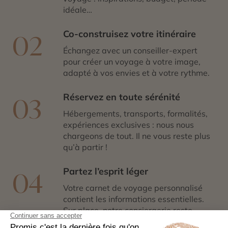
idéale…
Co-construisez votre itinéraire
02
Échangez avec un conseiller-expert
pour créer un voyage à votre image,
adapté à vos envies et à votre rythme.
Réservez en toute sérénité
03
Hébergements, transports, formalités,
expériences exclusives : nous nous
chargeons de tout. Il ne vous reste plus
qu’à partir !
Partez l’esprit léger
04
Votre carnet de voyage personnalisé
contient les informations essentielles.
Sur place, notre conciergerie reste
disponible 24/7