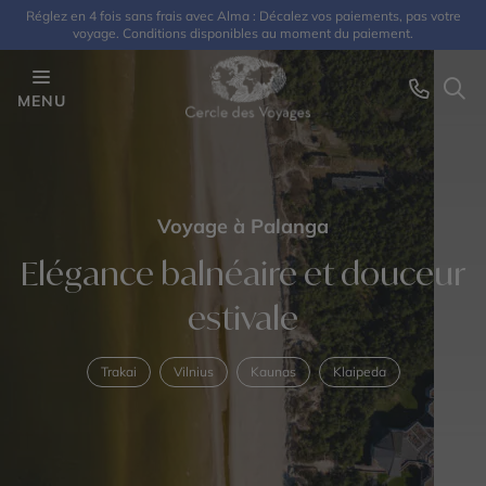
Réglez en 4 fois sans frais avec Alma : Décalez vos paiements, pas votre
voyage. Conditions disponibles au moment du paiement.
MENU
Voyage à Palanga
Elégance balnéaire et douceur
estivale
Trakai
Vilnius
Kaunas
Klaipeda