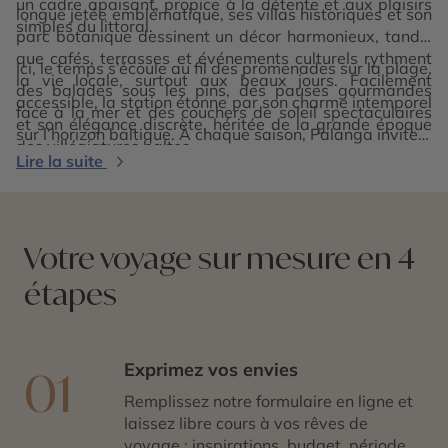
un cadre apaisant, propice à la détente et aux plaisirs
longue jetée emblématique, ses villas historiques et son
simples du littoral.
parc botanique dessinent un décor harmonieux, tandis
que cafés, terrasses et événements culturels rythment
Ici, le temps s’écoule au fil des promenades sur la plage,
la vie locale, surtout aux beaux jours. Facilement
des balades sous les pins, des pauses gourmandes
accessible, la station étonne par son charme intemporel
face à la mer et des couchers de soleil spectaculaires
et son élégance discrète, héritée de la grande époque
sur l’horizon baltique. À chaque saison, Palanga invite à
des villégiatures baltes.
ralentir, respirer et savourer l’instant. Voyager à
Lire la suite
Palanga, c’est s’offrir une parenthèse douce et iodée,
entre nature côtière, traditions balnéaires et sérénité
nordique.
Votre voyage sur mesure en 4
étapes
Exprimez vos envies
01
Remplissez notre formulaire en ligne et
laissez libre cours à vos rêves de
voyage : inspirations, budget, période