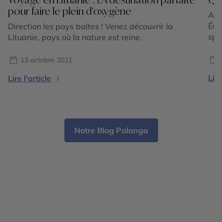
pour faire le plein d’oxygène
Au l
Éol
Direction les pays baltes ! Venez découvrir la
spe
Lituanie, pays où la nature est reine.
Com
pat
13 octobre 2021
méd
Lire
Lire l'article
pay
vil
Notre Blog Palanga