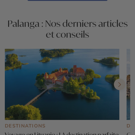
Palanga : Nos derniers articles
et conseils
DESTINATIONS
DE
Voyage en Lituanie : LA destination parfaite
Que