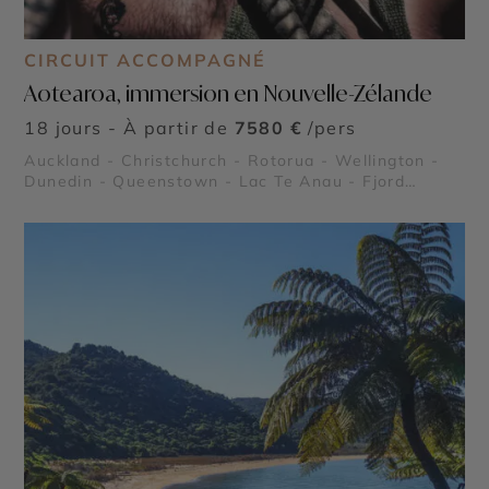
CIRCUIT ACCOMPAGNÉ
Aotearoa, immersion en Nouvelle-Zélande
18 jours - À partir de
7580 €
/pers
Auckland - Christchurch - Rotorua - Wellington -
Dunedin - Queenstown - Lac Te Anau - Fjord
Milford Sound - Lac Wanaka - Mont Cook