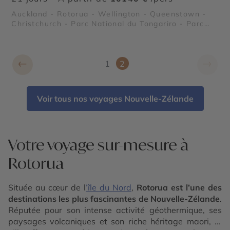
Auckland - Rotorua - Wellington - Queenstown -
Christchurch - Parc National du Tongariro - Parc
National Abel Tasman - Glacier Fox - Glacier Franz
Josef - Lac Te Anau - Fjord Milford Sound
←
→
1
2
Voir tous nos voyages Nouvelle-Zélande
Votre voyage sur-mesure à
Rotorua
Située au cœur de l
’île du Nord
,
Rotorua est l’une des
destinations les plus fascinantes de Nouvelle-Zélande
.
Réputée pour son intense activité géothermique, ses
paysages volcaniques et son riche héritage maori, la