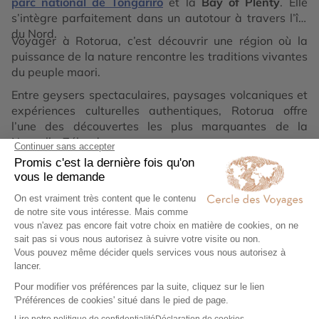
parc national de Tongariro
et la
Bay of Plenty
. Elle
s’intègre parfaitement dans un autotour à travers l’île
du Nord.
Voyager à Rotorua, c’est découvrir une région où la
puissance de la nature rencontre les traditions vivantes
du peuple maori.
Entre geysers spectaculaires, paysages volcaniques et
expériences culturelles authentiques, Rotorua offre
l’une des découvertes les plus marquantes de la
Nouvelle-Zélande.
Lire la suite
Votre voyage sur mesure en 4
étapes
Exprimez vos envies