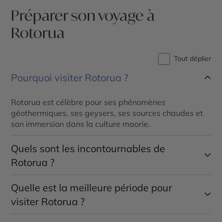
Préparer son voyage à
Rotorua
Tout déplier
Pourquoi visiter Rotorua ?
Rotorua est célèbre pour ses phénomènes
géothermiques, ses geysers, ses sources chaudes et
son immersion dans la culture maorie.
Quels sont les incontournables de
Rotorua ?
Quelle est la meilleure période pour
Te Puia, le geyser Pōhutu, Wai-O-Tapu, Waimangu
Volcanic Valley, la Redwood Forest et les villages
visiter Rotorua ?
maoris figurent parmi les principaux sites à découvrir.