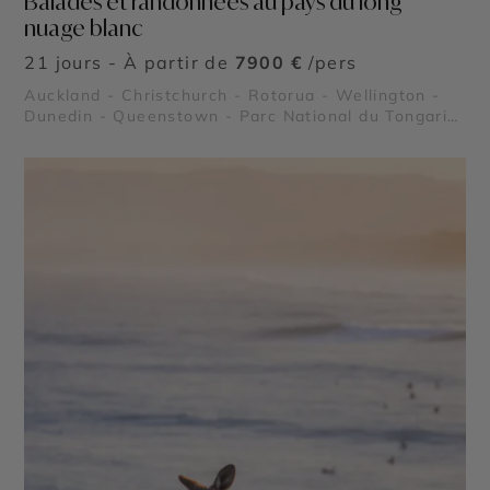
Balades et randonnées au pays du long
nuage blanc
21 jours - À partir de
7900 €
/pers
Auckland - Christchurch - Rotorua - Wellington -
Dunedin - Queenstown - Parc National du Tongariro
- Parc National Abel Tasman - Lac Te Anau - Fjord
Milford Sound - Lac Wanaka - Mont Cook