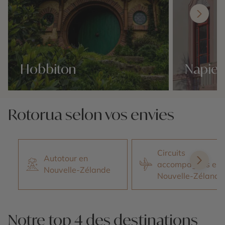
Hobbiton
Napier
Nos 16 idées voyage
Nos 16 idées v
Rotorua selon vos envies
Circuits
Autotour en
accompagnés en
Nouvelle-Zélande
Nouvelle-Zélande
Notre top 4 des destinations