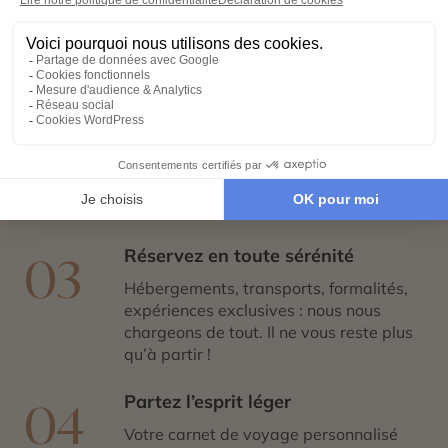
01
Remplissez notre formulaire en ligne et
laissez libre cours à vos rêves de
voyage : inspirations, budget, période
idéale…
Co-construisez votre itinéraire
02
Échangez avec un conseiller-expert
pour créer un voyage à votre image,
adapté à vos envies et à votre rythme.
Réservez en toute sérénité
03
Hébergements, transports, formalités,
expériences exclusives : nous nous
chargeons de tout. Il ne vous reste plus
qu’à partir !
Partez l’esprit léger
04
Votre carnet de voyage personnalisé