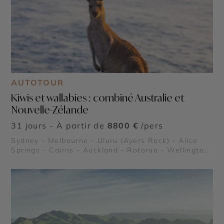
AUTOTOUR
Kiwis et wallabies : combiné Australie et
Nouvelle-Zélande
31 jours - À partir de
8800 €
/pers
Sydney - Melbourne - Uluru (Ayers Rock) - Alice
Springs - Cairns - Auckland - Rotorua - Wellington
- Queenstown - Christchurch - Grande Barrière de
Corail - Fitzroy Island - Parc National Abel Tasman
- Glacier Fox - Glacier Franz Josef - Great Ocean
Road - Kings Canyon