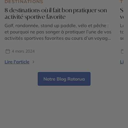
DESTINATIONS
TE
8 destinations où il fait bon pratiquer son
Sol
activité sportive favorite
voy
Golf, randonnée, stand up paddle, vélo et pêche :
La 
et pourquoi ne pas songer à pratiquer l’une de vos
top
activités sportives favorites au cours d’un voyage
seu
? Partout sur le globe, des destinations vous en
offrent la possibilité ! Suivez-nous aux Caraïbes, en
4 mars 2024
Europe, en Amérique du Nord, en Océanie et en
Lire l'article
Lire
Amérique latine pour […]
Notre Blog Rotorua