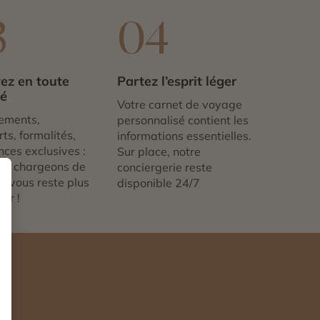
3
04
ez en toute
Partez l’esprit léger
té
Votre carnet de voyage
ements,
personnalisé contient les
ts, formalités,
informations essentielles.
nces exclusives :
Sur place, notre
us chargeons de
conciergerie reste
 ne vous reste plus
disponible 24/7
tir !
n