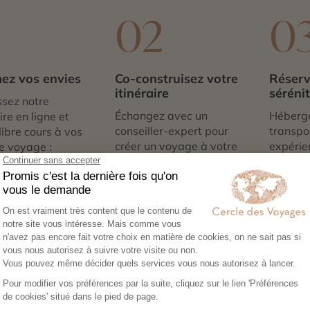
1
02
0
ez vos envies
Co-construisez votre
Réserv
itinéraire
séréni
sez notre
Échangez avec un
Héberg
re en ligne et
conseiller-expert pour
transpor
libre cours à vos
créer un voyage à votre
expérie
e voyage :
image, adapté à vos
nous no
tions, budget,
envies et à votre rythme.
tout. Il
 idéale…
qu’à par
Expertise et co-constructio