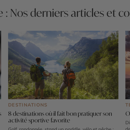
e : Nos derniers articles et co
DESTINATIONS
T
s
8 destinations où il fait bon pratiquer son
O
activité sportive favorite
Di
de
Golf, randonnée, stand up paddle, vélo et pêche :