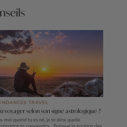
nseils
ENDANCES TRAVEL
ù voyager selon son signe astrologique ?
s-moi quand tu es né, je te dirai quelle
stination te conviendra… Puisque la position des