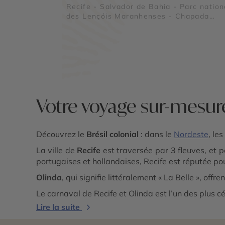
Recife - Salvador de Bahia - Parc nation
des Lençóis Maranhenses - Chapada
Diamantina - Fernando de Noronha
Votre voyage sur-mesure
Découvrez le
Brésil colonial
: dans le
Nordeste
, le
La ville de
Recife
est traversée par 3 fleuves, et po
portugaises et hollandaises, Recife est réputée po
Olinda
, qui signifie littéralement « La Belle », o
Le carnaval de Recife et Olinda est l’un des plus 
Lire la suite