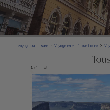
Voyage sur mesure
Voyage en Amérique Latine
Voy
Tous
1
résultat