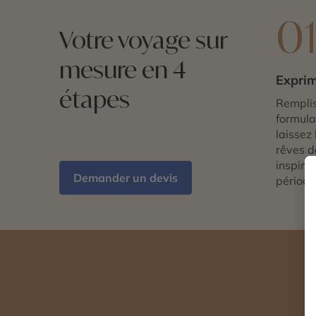
0
Votre voyage sur
mesure en 4
Exprim
étapes
Remplis
formulai
laissez 
rêves d
inspira
Demander un devis
période