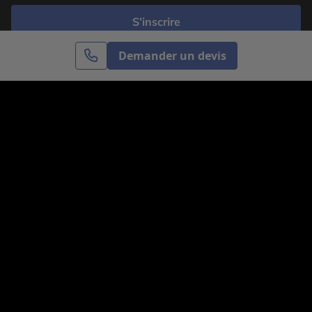
S’inscrire
Demander un devis
Cercle des Voyages est une agence de voyage
spécialisée dans le sur-mesure, appartenant au groupe
Cercle des Vacances. Grâce à notre expertise et notre
passion du voyage, nous sommes là pour vous aider à
réaliser le voyage de vos rêves. Notre équipe est à
votre écoute pour créer le voyage qui vous ressemble.
Co-concevez votre voyage
Nous contacter
Venez nous voir