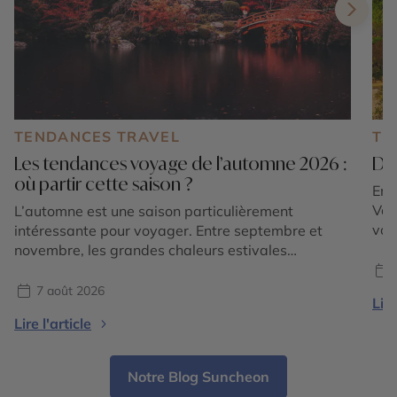
TENDANCES TRAVEL
TE
Les tendances voyage de l’automne 2026 :
Dé
où partir cette saison ?
En 
Voy
L’automne est une saison particulièrement
voy
intéressante pour voyager. Entre septembre et
fami
novembre, les grandes chaleurs estivales
inc
s’atténuent dans de nombreuses régions du
de 
monde, les paysages changent de couleurs et
7 août 2026
Lire
déc
chaque destination dévoile une atmosphère
Lire l'article
différente. En 2026, les tendances voyage
confirment surtout une envie de partir pour vivre
une expérience liée à la saison : […]
Notre Blog Suncheon