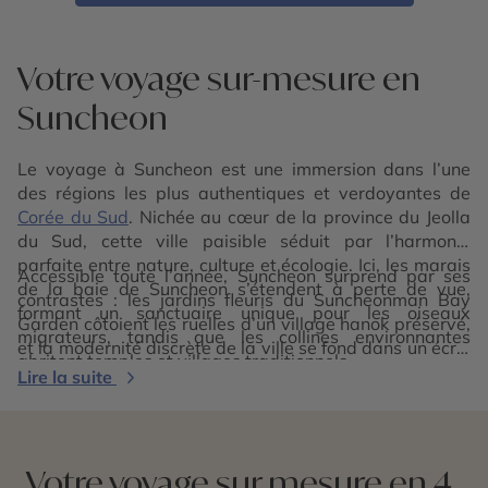
Votre voyage sur-mesure en
Suncheon
Le voyage à Suncheon est une immersion dans l’une
des régions les plus authentiques et verdoyantes de
Corée du Sud
. Nichée au cœur de la province du Jeolla
du Sud, cette ville paisible séduit par l’harmonie
parfaite entre nature, culture et écologie. Ici, les marais
Accessible toute l’année, Suncheon surprend par ses
de la baie de Suncheon s’étendent à perte de vue,
contrastes : les jardins fleuris du Suncheonman Bay
formant un sanctuaire unique pour les oiseaux
Garden côtoient les ruelles d’un village hanok préservé,
migrateurs, tandis que les collines environnantes
et la modernité discrète de la ville se fond dans un écrin
abritent temples et villages traditionnels.
de verdure. Le voyage à Suncheon, c’est une ode à la
Lire la suite
lenteur et à la beauté naturelle, entre promenades au fil
des roseaux, contemplation des paysages et
découvertes culturelles apaisantes. Une destination
profondément sereine, où la
Corée
se dévoile dans
Votre voyage sur mesure en 4