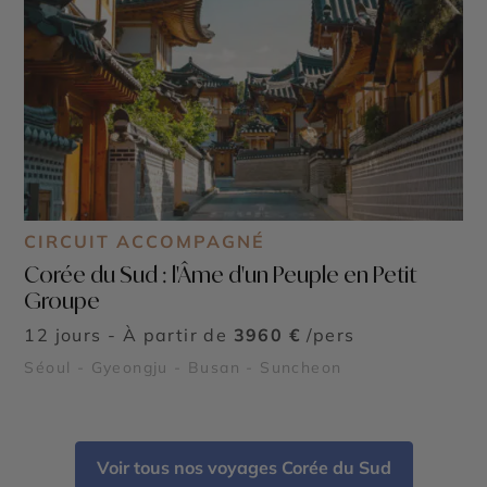
CIRCUIT ACCOMPAGNÉ
Corée du Sud : l'Âme d'un Peuple en Petit
Groupe
12 jours - À partir de
3960 €
/pers
Séoul - Gyeongju - Busan - Suncheon
Voir tous nos voyages Corée du Sud