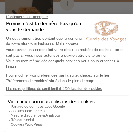
1
Expertise et co-
construction
Chez Cercle des Voyages,
nous concevons des voyages
100% personnalisables, en
collaboration étroite avec nos
voyageurs.
2
Engagement local et
responsabilité sociale
Nous collaborons
exclusivement avec des
partenaires locaux de
confiance, pour un tourisme
responsable, éthique,