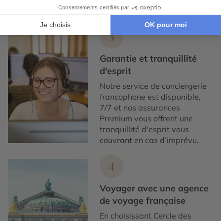
authentique et de qualité.
3
Garantie et tranquillité
d'esprit
Notre service de conciergerie
francophone est disponible,
7/7 et nos assurances
Premium vous offrent une
tranquillité d'esprit vous
couvrant en cas d’imprévu.
4
Voyager avec une agence
de voyage française
En choisissant Cercle des