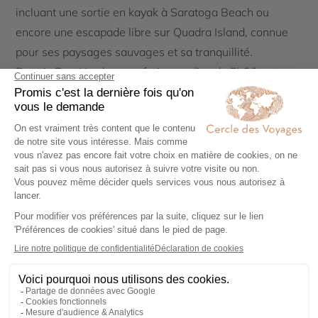
incluant une sortie en kayak à Saratoga Beach ou
encore une escapade libre sur Quadra Island, connue
pour ses paysages sauvages et sa tranquillité.
Depuis Port Hardy, un safari en zodiac de 5h30 est
organisé pour observer loutres de mer et baleines, avec
déjeuner inclus à bord. Cette expérience permet
d’approcher au plus près les géants marins dans leur
milieu naturel, toujours sous la supervision de guides
expérimentés.
Forêts millénaires, plages
sauvages et sources chaudes
: cap sur le Pacific Rim
Le périple continue avec la traversée de la majestueuse
Cathedral Grove / McMillan Provincial Park, où les