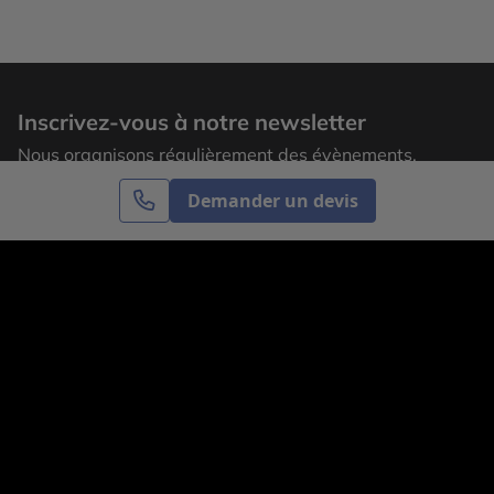
Inscrivez-vous à notre newsletter
Nous organisons régulièrement des évènements,
laissez votre adresse email pour recevoir nos
Demander un devis
actualités.
S’inscrire
Cercle des Voyages est une agence de voyage
spécialisée dans le sur-mesure, appartenant au groupe
Cercle des Vacances. Grâce à notre expertise et notre