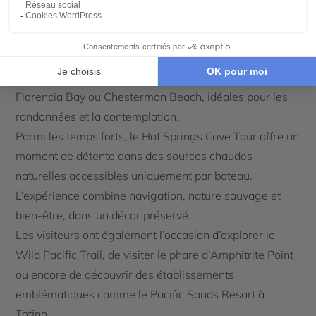
cèdres géants donnent une impression de forêt
enchantée. Direction ensuite Ucluelet et
Tofino
, joyaux
de la côte ouest. La région du Pacific Rim se distingue
par ses plages spectaculaires comme Cox Bay,
Florencia Bay ou Chesterman Beach, idéales pour les
randonnées et la contemplation.
Parmi les temps forts, le Hot Springs Cove Tour offre un
moment de détente dans des sources chaudes
naturelles accessibles uniquement par bateau.
L’expérience combine navigation, nature sauvage et
bien-être, dans un décor préservé.
Les visiteurs ont également l’occasion d’explorer le
Wild Pacific Trail, de visiter le phare d’Amphitrite Point
ou encore de découvrir des établissements
emblématiques comme le Pacific Sands Resort à
Tofino.