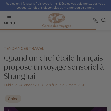
Réglez en 4 fois sans frais avec Alma : Décalez vos paiements, pas votre
voyage. Conditions disponibles au moment du paiement.
MENU
TENDANCES TRAVEL
Quand un chef étoilé français
propose un voyage sensoriel à
Shanghai
Publié le 24 janvier 2018
· Mis à jour le
2 mars 2026
Chine