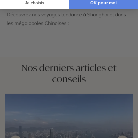
Découvrez nos voyages tendance à Shanghai et dans
les mégalopoles Chinoises :
Nos derniers articles et
conseils