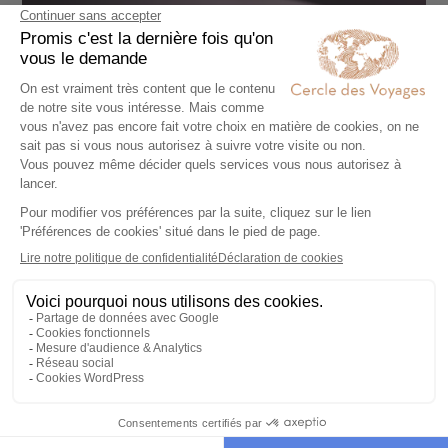
Cuisine moléculaire, l'
Ultraviolet
, restaurant de Paul
Pairet à Shanghai © Scott Wright
Paul Pairet, un chef globe-trotter
Paul Pairet n'en est pas à sa première expérience
internationale. Avant de s'installer à
Shanghai
, le chef
étoilé au Michelin a notamment vécu à
Sydney
,
Hong-
Kong
et
Jakarta
; de quoi piocher des idées aux quatre
coins du monde !