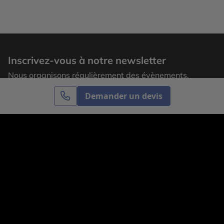
Inscrivez-vous à notre newsletter
Nous organisons régulièrement des évènements,
laissez votre adresse email pour recevoir nos
Demander un devis
actualités.
S’inscrire
Cercle des Voyages est une agence de voyage
spécialisée dans le sur-mesure, appartenant au groupe