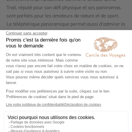
Trail, réputé pour son défi physique et ses panoramas,
sont parfaits pour les amateurs de nature et de sport.
Le téléphérique panoramique permet aussi d’admirer la
région de façon plus reposante. Des rencontres avec la
faune sauvage sont organisées, notamment au Refuge
de la faune sauvage, qui propose des programmes
éducatifs et interactifs.
Sports d’hiver
Ski et snowboard
Avec 26 pistes, dont 14 éclairées pour le ski nocturne,
et un vaste système d’enneigement artificiel, Grouse
Mountain est un véritable terrain de jeu pour les
amateurs de sports d’hiver. Le domaine skiable offre
des vues imprenables sur Vancouver, et les chutes de