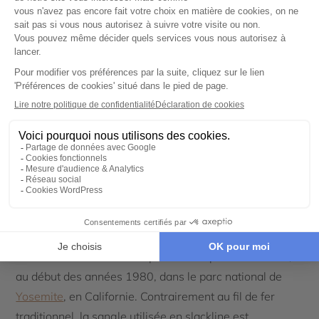
Surplombant la chute, une tyrolienne géante de 60
mètres de haut et 2 vias Ferrata tenteront les sportifs
les plus avertis. Émotions fortes et inoubliables grâce à
la tyrolienne suspendue à 60 mètres au dessus du sol,
avec deux descentes en rappel dont une de plus de 50
mètres !
Événement spécial du 4 au 7
septembre :
La slackline est une discipline récente d'équilibre
dynamique sur une sangle de nylon ou de polyester que
l'on tend généralement entre deux ancrages solides.
Cette activité fut inventée par des adeptes d'escalade,
au début des années 1980, dans le parc national de
Yosemite
, en Californie. Contrairement au fil de fer
traditionnel, la sangle utilisée en slackline est