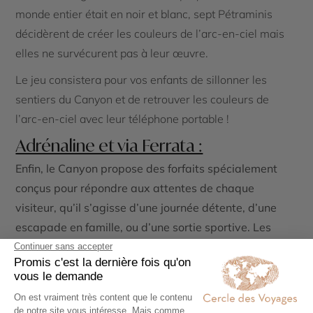
monde entier était en noir et blanc, sept Pétraminis
décidèrent de créer les couleurs de l’arc-en-ciel mais
elles ne survécurent pas à leur œuvre.
Le jeu consistera pour vos enfants de sillonner les
sentiers du Canyon et de retrouver les couleurs de
l’arc-en-ciel avec leur téléphone portable !
Adrénaline et via Ferrata :
Enfin, le Canyon propose des forfaits spécialement
conçus pour répondre aux attentes de chaque
visiteur, qu’il s’agisse d’une journée détente, d’une
escapade en famille, ou d’une sortie sportive. Les
visiteurs peuvent également explorer les environs,
comme la Côte-de-Beaupré ou encore les chutes
Montmorency, pour enrichir leur voyage dans cette
belle région du Québec.