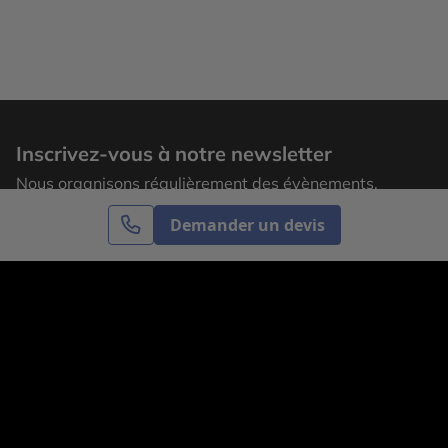
Inscrivez-vous à notre newsletter
Nous organisons régulièrement des évènements,
laissez votre adresse email pour recevoir nos
Demander un devis
actualités.
S’inscrire
Cercle des Voyages est une agence de voyage