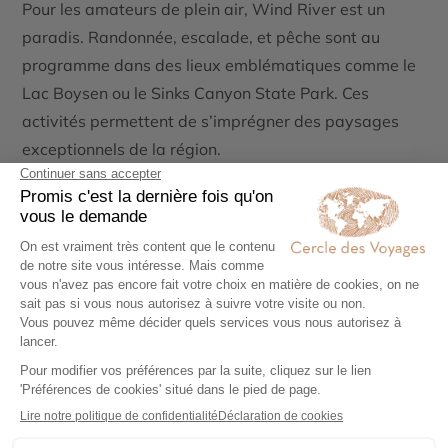
Pour les amateurs de plein air, Wind River est un
paradis. Randonnée, escalade, et pêche sont au
programme dans des lieux emblématiques comme le
Lac Boysen
ou le
Sinks Canyon State Park
. Ces
activités permettent de s’imprégner des paysages
exceptionnels de la région.
Événements culturels et festivals
Les festivals culturels, tels que les pow-wow
estivaux, rassemblent des centaines de participants.
Ces événements mettent en avant la danse, la
musique, et l’artisanat indigènes, offrant aux visiteurs
une immersion inoubliable.
La découverte de l’art et l’artisanat indigène
Les artisans locaux, qu’ils soient bijoutiers ou potiers,
perpétuent des savoir-faire anciens. À travers leurs