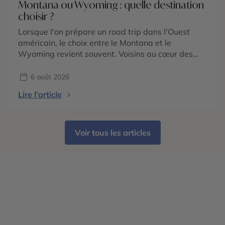
Montana ou Wyoming : quelle destination
choisir ?
Lorsque l'on prépare un road trip dans l'Ouest
américain, le choix entre le Montana et le
Wyoming revient souvent. Voisins au cœur des
Rocheuses américaines, ces deux États
promettent des paysages grandioses, une nature
6 août 2026
préservée et une immersion dans l'univers du Far
Lire l'article
West. Pourtant, ils possèdent chacun une identité
bien marquée. Le Wyoming est mondialement […]
Voir tous les articles