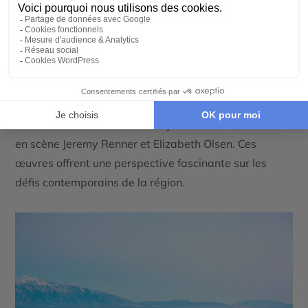
créations, ils racontent l’histoire de leurs peuples,
reliant passé et présent avec une touche artistique
unique.
Sur les pas du Wind River des films et livres
La réserve de Wind River a inspiré de nombreux films,
notamment
Wind River
de
Taylor Sheridan
, mettant
en scène
Jeremy Renner
et
Elizabeth Olsen
. Ces
œuvres offrent une perspective fascinante sur les
défis contemporains de la région.