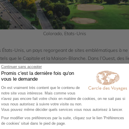
Colorado, Etats-Unis
s États-Unis, un pays regorgeant de sites emblématiques à n
els que le Capitole et la Maison-Blanche. Dans l’Ouest, des 
ntournables, tout comme Los Angeles et Hollywood. La diversi
nce culturelle riche.
 découvrez les parcs nationaux, parmi les plus spectaculaires a
pour ses geysers et sa faune exceptionnelle. Le Grand Canyon
ue
Yosemite
, en Californie, attire des millions de visiteurs ave
ience inoubliable aux amoureux de la nature.