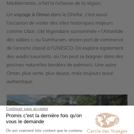
Méditerranée, a fait la richesse de la région.
Un
voyage à Oman
dans le Dhofar, c’est aussi
l’occasion de visiter des sites historiques majeurs
comme Ubar, cité légendaire surnommée « l’Atlantide
des sables », ou Sumhuram, ancien port de commerce
de l’encens classé à l’UNESCO. On explore également
des wadis luxuriants, où l’on peut se baigner dans des
piscines naturelles bordées de palmiers. Une autre
Oman, plus verte, plus douce, mais toujours aussi
authentique.