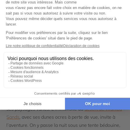
Salalah, Sultanat d'Oman
Déserts, wadis et cités
fortifiées : l’Oman des grands
espaces
Au-delà du Musandam et du Dhofar, Oman séduit par
ses paysages variés. L’immensité du
désert de Wahiba
Sands
, avec ses dunes ocres à perte de vue, invite à
l’aventure. On y passe la nuit sous une tente bédouine,