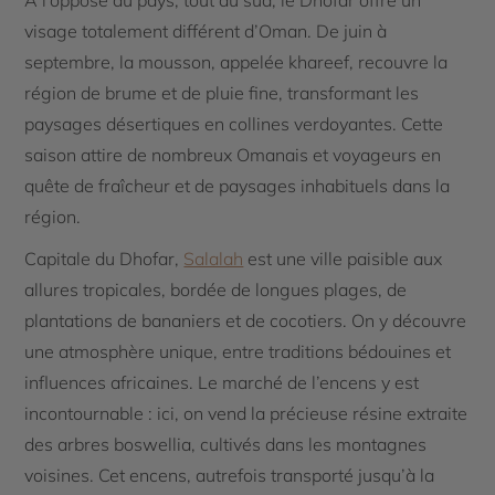
À l’opposé du pays, tout au sud, le Dhofar offre un
visage totalement différent d’Oman. De juin à
septembre, la mousson, appelée khareef, recouvre la
région de brume et de pluie fine, transformant les
paysages désertiques en collines verdoyantes. Cette
saison attire de nombreux Omanais et voyageurs en
quête de fraîcheur et de paysages inhabituels dans la
région.
Capitale du Dhofar,
Salalah
est une ville paisible aux
allures tropicales, bordée de longues plages, de
plantations de bananiers et de cocotiers. On y découvre
une atmosphère unique, entre traditions bédouines et
influences africaines. Le marché de l’encens y est
incontournable : ici, on vend la précieuse résine extraite
des arbres boswellia, cultivés dans les montagnes
voisines. Cet encens, autrefois transporté jusqu’à la