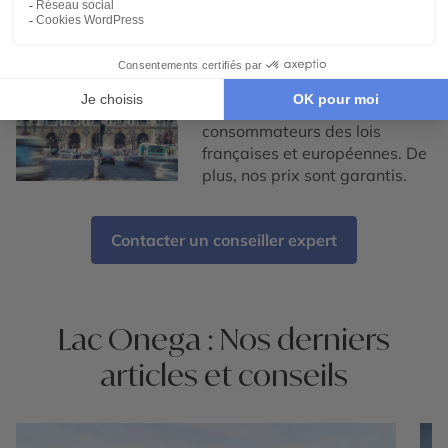
Voyager avec une agence
de voyage française
En choisissant Cercle des
Voyages, vous bénéficiez de la
protection des
consommateurs des lois
françaises et européennes. De
plus, nos prix sont garantis.
Contacter un conseiller expert
Lac Onega : Nos derniers
articles et conseils