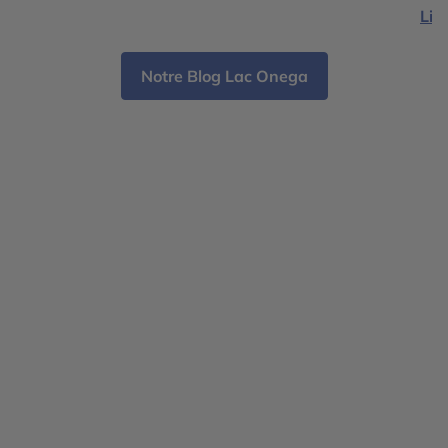
Lire
où 
offr
Notre Blog Lac Onega