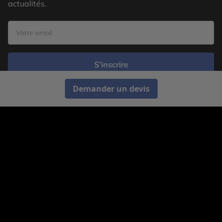
actualités.
S’inscrire
Demander un devis
Cercle des Voyages est une agence de voyage
spécialisée dans le sur-mesure, appartenant au groupe
Cercle des Vacances. Grâce à notre expertise et notre
passion du voyage, nous sommes là pour vous aider à
réaliser le voyage de vos rêves. Notre équipe est à
votre écoute pour créer le voyage qui vous ressemble.
Co-concevez votre voyage