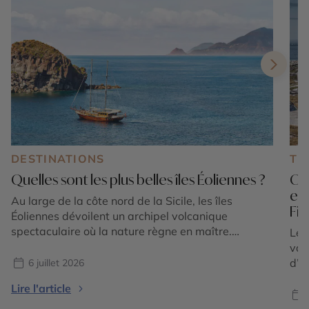
DESTINATIONS
TE
Quelles sont les plus belles îles Éoliennes ?
Où 
en
Au large de la côte nord de la Sicile, les îles
Fi
Éoliennes dévoilent un archipel volcanique
spectaculaire où la nature règne en maître.
Le 
Composé de sept îles principales classées au
vac
patrimoine mondial de l'UNESCO, cet écrin
d’é
6 juillet 2026
méditerranéen séduit par la diversité de ses
tou
Lire l'article
paysages : plages de sable noir, falaises de lave,
sédu
villages aux maisons […]
l’E