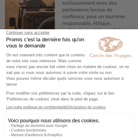
exclusivement avec des
partenaires locaux de
confiance, pour un tourisme
responsable, éthique,
authentique et de qualité.
3
Garantie et tranquillité
d'esprit
Notre service de conciergerie
francophone est disponible,
7/7 et nos assurances
Premium vous offrent une
tranquillité d'esprit vous
couvrant en cas d’imprévu.
4