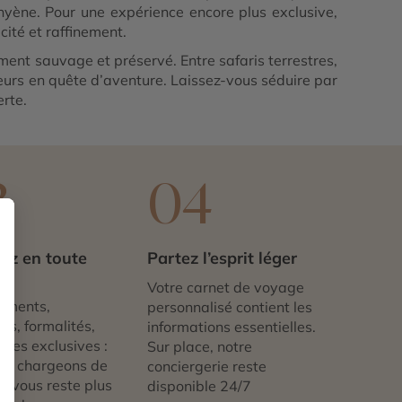
hyène. Pour une expérience encore plus exclusive,
cité et raffinement.
ent sauvage et préservé. Entre safaris terrestres,
geurs en quête d’aventure. Laissez-vous séduire par
rte.
3
04
ez en toute
Partez l’esprit léger
té
Votre carnet de voyage
ements,
personnalisé contient les
ts, formalités,
informations essentielles.
nces exclusives :
Sur place, notre
us chargeons de
conciergerie reste
 ne vous reste plus
disponible 24/7