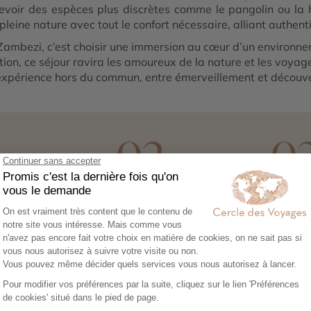
cevoir des espèces plus discrètes comme le pangolin ou la 
leine nature avec tout le confort nécessaire, alliant authenti
mbezi, c’est choisir une immersion au cœur d’un environnem
ion, ce séjour ravira les amoureux de la nature et les voya
 expérience hors du commun, entre émerveillement et découve
1
02
0
ez vos envies
Co-construisez votre
Réserv
itinéraire
séréni
sez notre
Échangez avec un
Héberg
re en ligne et
conseiller-expert pour
transpor
libre cours à vos
créer un voyage à votre
expérie
e voyage :
image, adapté à vos
nous no
tions, budget,
envies et à votre rythme.
tout. Il
 idéale…