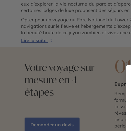
eux d’explorer la vie nocturne du parc et d’aper
certaines lodges de luxe proposent des séjours en p
Opter pour un voyage au Parc National du Lower Za
navigations sur le fleuve et hébergements d’except
la beauté brute de ce joyau zambien et vivez une
Lire la suite
0
Votre voyage sur
mesure en 4
Exprim
étapes
Remplis
formulai
laissez 
rêves d
inspira
Demander un devis
période