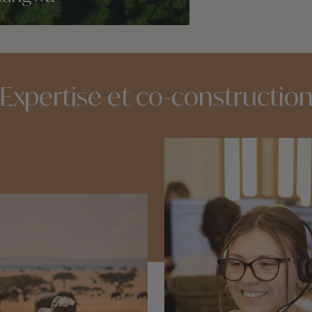
idées voyage
Expertise et co-constructio