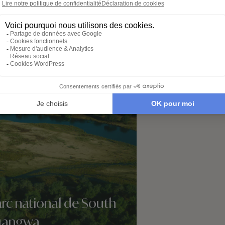
qu’à par
é de Parc national de Lower
rc national de South
uangwa