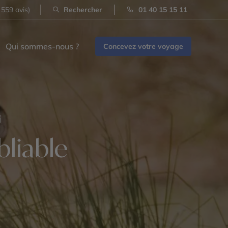
 559 avis)
Rechercher
01 40 15 15 11
Qui sommes-nous ?
Concevez votre voyage
i
liable