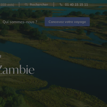
 559 avis)
Rechercher
01 40 15 15 11
Qui sommes-nous ?
Concevez votre voyage
a
 Zambie