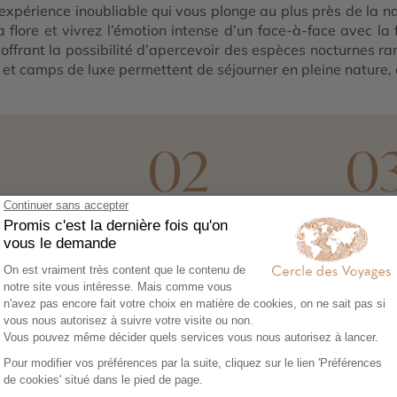
e expérience inoubliable qui vous plonge au plus près de l
 flore et vivrez l’émotion intense d’un face-à-face avec la
offrant la possibilité d’apercevoir des espèces nocturnes ra
 et camps de luxe permettent de séjourner en pleine nature,
1
02
0
ez vos envies
Co-construisez votre
Réserv
itinéraire
séréni
sez notre
Échangez avec un
Héberg
re en ligne et
conseiller-expert pour
transpor
libre cours à vos
créer un voyage à votre
expérie
e voyage :
image, adapté à vos
nous no
tions, budget,
envies et à votre rythme.
tout. Il
 idéale…
qu’à par