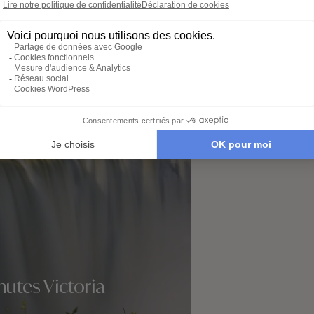
té de Parc national de South
utes Victoria