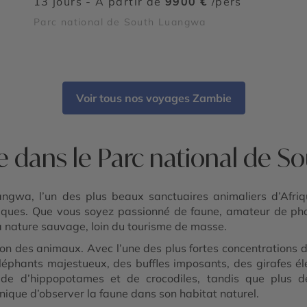
13 jours - À partir de
9900 €
/pers
Parc national de South Luangwa
Voir tous nos voyages Zambie
e dans le Parc national de 
gwa, l’un des plus beaux sanctuaires animaliers d’Afriq
ntiques. Que vous soyez passionné de faune, amateur de ph
a nature sauvage, loin du tourisme de masse.
 des animaux. Avec l’une des plus fortes concentrations de 
léphants majestueux, des buffles imposants, des girafes é
ude d’hippopotames et de crocodiles, tandis que plus d
unique d’observer la faune dans son habitat naturel.