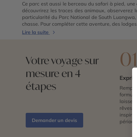
Ce parc est aussi le berceau du safari à pied, un
découvrirez les traces des animaux, observerez la
particularité du Parc National de South Luangwa, 
chasse. Pour compléter cette aventure, des lodges
Lire la suite
0
Votre voyage sur
mesure en 4
Exprim
étapes
Remplis
formulai
laissez 
rêves d
inspira
Demander un devis
période