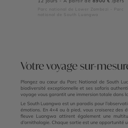
12 jours - À partir de
8900 €
/pers
Parc national de Lower Zambezi - Parc
national de South Luangwa
Votre voyage sur-mesur
Plongez au cœur du Parc National de South Luan
biodiversité exceptionnelle et ses safaris authe
voyage vous garantit une immersion totale dans l
Le South Luangwa est un paradis pour l’observation
émotions. En 4×4 ou à pied, vous croiserez des é
fleuve Luangwa attirent également une multit
d’ornithologie. Chaque sortie est une opportunité 