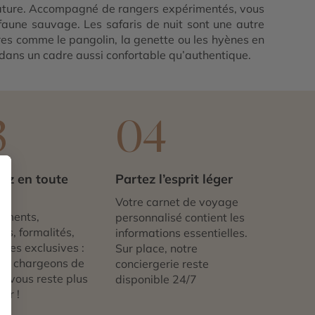
a nature. Accompagné de rangers expérimentés, vous
 faune sauvage. Les safaris de nuit sont une autre
res comme le pangolin, la genette ou les hyènes en
 dans un cadre aussi confortable qu’authentique.
3
04
ez en toute
Partez l’esprit léger
té
Votre carnet de voyage
ements,
personnalisé contient les
ts, formalités,
informations essentielles.
nces exclusives :
Sur place, notre
us chargeons de
conciergerie reste
 ne vous reste plus
disponible 24/7
tir !