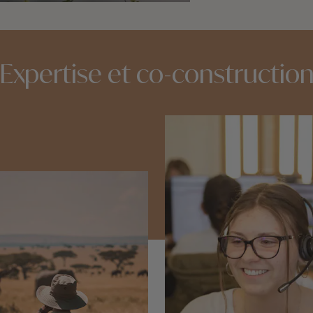
idées voyage
Expertise et co-constructio