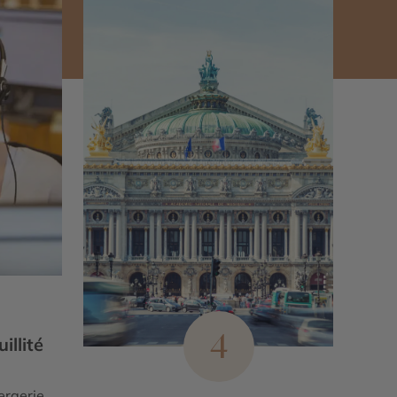
4
illité
ergerie