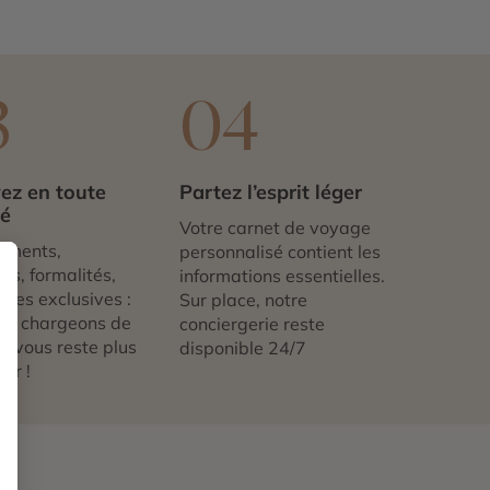
3
04
ez en toute
Partez l’esprit léger
té
Votre carnet de voyage
ements,
personnalisé contient les
ts, formalités,
informations essentielles.
nces exclusives :
Sur place, notre
us chargeons de
conciergerie reste
 ne vous reste plus
disponible 24/7
tir !