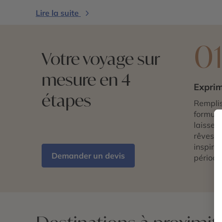
Lire la suite
0
Votre voyage sur
mesure en 4
Exprim
étapes
Remplis
formulai
laissez 
rêves d
inspira
Demander un devis
période