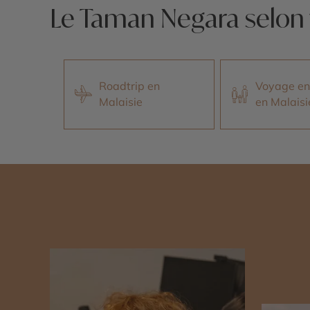
Le Taman Negara selon 
Roadtrip en
Voyage en 
Malaisie
en Malaisi