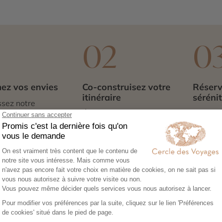
1
02
0
ez vos envies
Co-construisez votre
Réserv
itinéraire
séréni
sez notre
Échangez avec un
Héberg
re en ligne et
conseiller-expert pour
transpor
libre cours à vos
créer un voyage à votre
expérie
e voyage :
image, adapté à vos
nous no
tions, budget,
envies et à votre rythme.
tout. Il
 idéale…
qu’à par