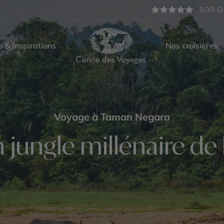
5,0/5 (2
s & inspirations
Nos croisières
Voyage à Taman Negara
a jungle millénaire de 