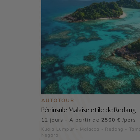
AUTOTOUR
Péninsule Malaise et île de Redang
12 jours - À partir de
2500 €
/pers
Kuala Lumpur - Malacca - Redang - Tam
Negara