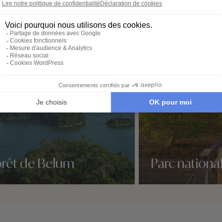
té de Taman Negara
orêt de Belum
Parc nationa
idées voyage
Nos 2 idées voyage