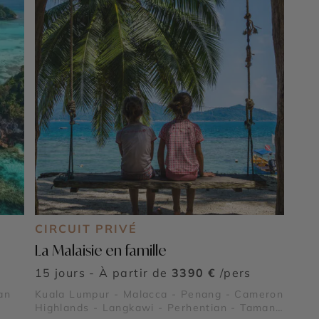
CIRCUIT PRIVÉ
La Malaisie en famille
15 jours - À partir de
3390 €
/pers
an
Kuala Lumpur - Malacca - Penang - Cameron
Highlands - Langkawi - Perhentian - Taman