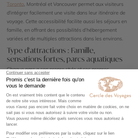
Toronto
, Montréal et Vancouver permet aux visiteurs
d'intégrer facilement une visite dans leur itinéraire de
voyage. Cette accessibilité facilite aussi les séjours en
famille, en offrant des possibilités d’hébergement
variées et de multiples attractions dans les environs.
Type d'attractions : Famille,
sensations fortes, parcs aquatiques
Chaque parc a son propre style et ses propres
spécialités. Les amateurs de sensations fortes
trouveront leur bonheur à
Canada’s Wonderland ou à
Galaxyland
avec leurs montagnes russes
impressionnantes. Si vous êtes à la recherche de parcs
aquatiques,
Calypso Water Park
est une destination de
choix, tandis que Marineland offre une expérience
originale avec ses spectacles d’animaux marins.