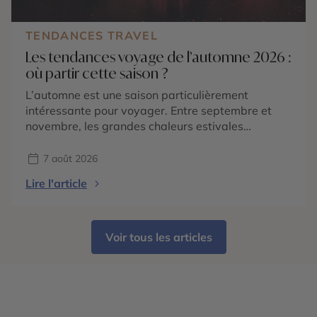
TENDANCES TRAVEL
Les tendances voyage de l’automne 2026 :
où partir cette saison ?
L’automne est une saison particulièrement
intéressante pour voyager. Entre septembre et
novembre, les grandes chaleurs estivales
s’atténuent dans de nombreuses régions du
monde, les paysages changent de couleurs et
7 août 2026
chaque destination dévoile une atmosphère
Lire l'article
différente. En 2026, les tendances voyage
confirment surtout une envie de partir pour vivre
une expérience liée à la saison : […]
Voir tous les articles