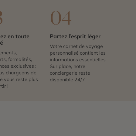
3
04
ez en toute
Partez l’esprit léger
té
Votre carnet de voyage
ements,
personnalisé contient les
ts, formalités,
informations essentielles.
nces exclusives :
Sur place, notre
us chargeons de
conciergerie reste
 ne vous reste plus
disponible 24/7
tir !