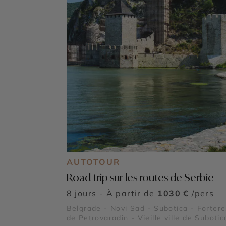
AUTOTOUR
Road trip sur les routes de Serbie
8 jours - À partir de
1030 €
/pers
Belgrade - Novi Sad - Subotica - Forter
de Petrovaradin - Vieille ville de Subotic