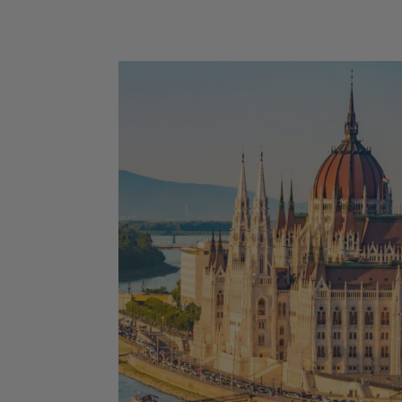
Forteresse de Belgrade - Musée Nikola T
- Tour de Niš et Palais des Médailles -
Fruška Gora - Parc national de Kopaonik
Parc national de Tara - Monastère de
Studenica - Vrnjačka Banja