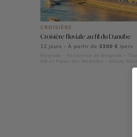
CROISIÈRE
Croisière fluviale au fil du Danube
12 jours - À partir de
3300 €
/pers
Belgrade - Forteresse de Belgrade - Tou
Niš et Palais des Médailles - Musée Niko
Tesla