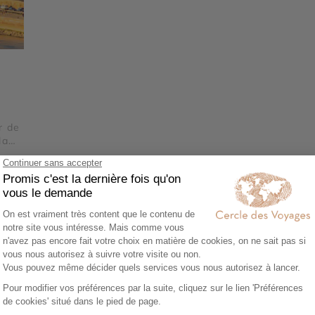
r de
la
Voir tous nos voyages Serbie
Découvrez aussi :
Voyage Balkans