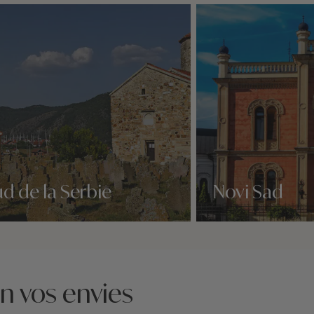
d de la Serbie
Novi Sad
idées voyage
Nos 3 idées voyage
on vos envies