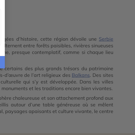
argées d’histoire, cette région dévoile une
Serbie
 alternent entre forêts paisibles, rivières sinueuses
 calme, presque contemplatif, comme si chaque lieu
e certains des plus grands trésors du patrimoine
-d’œuvre de l’art religieux des
Balkans
. Des sites
lturelle qui s’y est développée. Dans les villes
es monuments et les traditions encore bien vivantes.
osphère chaleureuse et son attachement profond aux
eillis autour d’une table généreuse où se mêlent
al, paysages apaisants et culture vivante, le centre