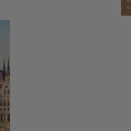
é
esla
Tesla
e
 -