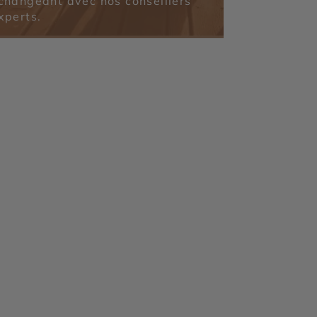
changeant avec nos conseillers
xperts.