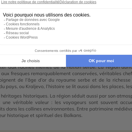
 en Centre de la Serbie
pays. Entre collines boisées, vallées fertiles et villes ch
t liée à son héritage culturel et spirituel. Ici, les paysages
détachent sur les reliefs verdoyants. Le rythme y est plus
e du pays.
nter aux racines mêmes de la nation serbe. La région abrit
ux fresques remarquablement conservées, véritables chefs
nent de l’âge d’or du royaume serbe et de la richesse cu
pays, ou Kraljevo, l’histoire se lit aussi dans les places, l
s héritages historiques. La région séduit aussi par son atm
st une véritable valeur : les voyageurs sont souvent accu
duits dans les collines environnantes. Entre patrimoine médiév
ur historique et spirituel des Balkans.