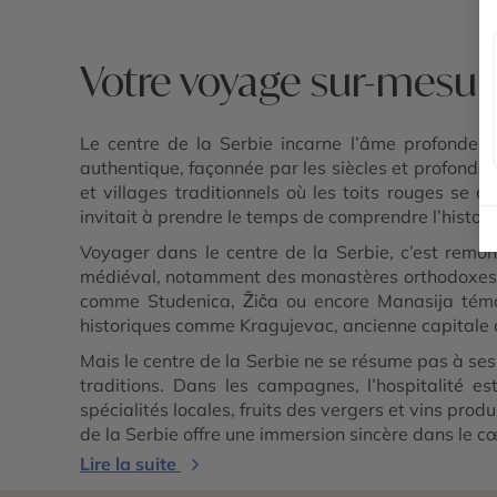
Votre voyage sur-mesure
Le centre de la Serbie incarne l’âme profonde du 
authentique, façonnée par les siècles et profondémen
et villages traditionnels où les toits rouges se 
invitait à prendre le temps de comprendre l’histoir
Voyager dans le centre de la Serbie, c’est remo
médiéval, notamment des monastères orthodoxes a
comme Studenica, Žiča ou encore Manasija témoig
historiques comme Kragujevac, ancienne capitale du 
Mais le centre de la Serbie ne se résume pas à se
traditions. Dans les campagnes, l’hospitalité e
spécialités locales, fruits des vergers et vins pro
de la Serbie offre une immersion sincère dans le cœ
Lire la suite