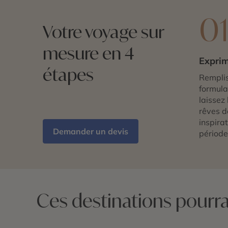
0
Votre voyage sur
mesure en 4
Exprim
étapes
Remplis
formulai
laissez 
rêves d
inspira
Demander un devis
période
Ces destinations pourrai