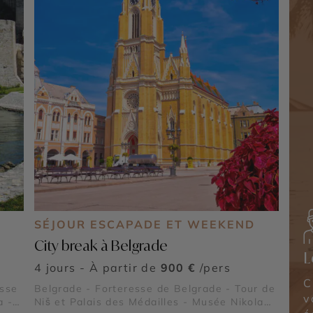
SÉJOUR ESCAPADE ET WEEKEND
City break à Belgrade
L
4 jours - À partir de
900 €
/pers
C
esse
Belgrade - Forteresse de Belgrade - Tour de
v
a -
Niš et Palais des Médailles - Musée Nikola