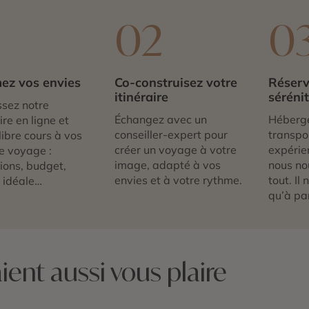
1
02
0
ez vos envies
Co-construisez votre
Réserv
itinéraire
séréni
sez notre
Échangez avec un
Héberg
re en ligne et
conseiller-expert pour
transpor
libre cours à vos
créer un voyage à votre
expérie
e voyage :
image, adapté à vos
nous no
tions, budget,
envies et à votre rythme.
tout. Il
 idéale…
qu’à par
ent aussi vous plaire