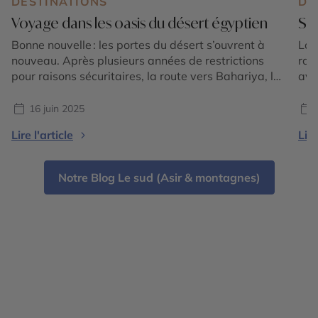
DESTINATIONS
DE
Voyage dans les oasis du désert égyptien
Siw
Bonne nouvelle : les portes du désert s’ouvrent à
Lon
nouveau. Après plusieurs années de restrictions
rai
pour raisons sécuritaires, la route vers Bahariya, le
avai
Désert Blanc, Farafra et les grandes étendues du
aut
désert occidental est de nouveau praticable pour
hab
16 juin 2025
les voyageurs accompagnés, dans le respect des
les 
Lire l'article
Lire
protocoles en vigueur. Pour ceux qui, comme nous,
ell
aiment l’Égypte au-delà […]
de 
Notre Blog Le sud (Asir & montagnes)