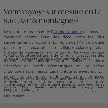
Votre voyage sur-mesure en Le
sud (Asir & montagnes)
Le voyage dans le sud de l’
Arabie saoudite
est souvent
considéré comme l’une des découvertes les plus
surprenantes du royaume. La région de l’Asir, marquée
par ses reliefs escarpés et ses villages colorés perchés
à flanc de montagne, séduit par la fraîcheur de son
À Abha, capitale culturelle de la région, découvrez des
climat et la beauté de ses paysages verdoyants.
marchés traditionnels animés, des maisons en pierre
décorées de motifs géométriques et une scène
artistique en plein essor. Les montagnes environnantes
offrent de superbes randonnées entre terrasses
Un voyage dans le sud, c’est une immersion douce et
agricoles et vallées brumeuses, tandis que le parc
authentique, entre nature généreuse, culture vivante et
national d’Asir révèle une biodiversité insoupçonnée.
hospitalité chaleureuse.
Plus loin, les villages patrimoniaux comme Rijal Alma
Lire la suite
racontent l’histoire d’une région longtemps tournée vers
les routes caravanières et les traditions ancestrales.