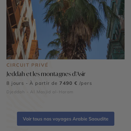
CIRCUIT PRIVÉ
Jeddah et les montagnes d’Asir
8 jours - À partir de
7490 €
/pers
Djeddah - Al Masjid al-Haram
Voir tous nos voyages Arabie Saoudite