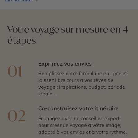
chaque étape révèle une facette captivante de
l’identité saoudienne.
Votre voyage sur mesure en 4
étapes
Exprimez vos envies
01
Remplissez notre formulaire en ligne et
laissez libre cours à vos rêves de
voyage : inspirations, budget, période
idéale…
Co-construisez votre itinéraire
02
Échangez avec un conseiller-expert
pour créer un voyage à votre image,
adapté à vos envies et à votre rythme.