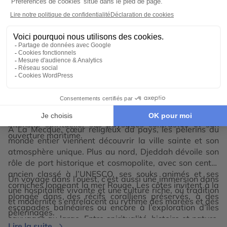
Votre voyage sur-mesure en
Littoral ouest de la Mer Rouge
Le voyage dans l’ouest de l’
Arabie saoudite
est souvent
considéré comme l’une des expériences les plus
emblématiques du royaume. Cette région, où La
Mecque et la mer Rouge se distinguent, séduit par son
intensité spirituelle, ses paysages contrastés et son
À La Mecque, cœur religieux du pays, les pèlerins du
ouverture maritime.
monde entier viennent découvrir la ville sainte et son
atmosphère unique. Plus au nord, Djeddah dévoile son
rôle de port historique et cosmopolite, avec son centre
ancien classé à l’UNESCO, ses souks animés et ses
Un voyage dans l’ouest, c’est aussi une immersion dans
corniches longeant la mer Rouge. Les côtes invitent à la
une hospitalité vivante et une culture riche, où tradition
plongée dans des récifs coralliens préservés, à des
et modernité s’entrelacent au rythme des marées et des
escapades balnéaires ou encore à l’exploration d’îles
pèlerinages.
sauvages au large. Entre spiritualité, histoire et nature,
Lire la suite