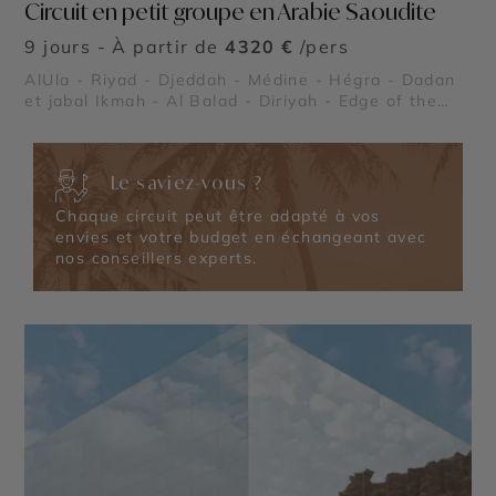
Circuit en petit groupe en Arabie Saoudite
9 jours - À partir de
4320 €
/pers
AlUla - Riyad - Djeddah - Médine - Hégra - Dadan
et jabal Ikmah - Al Balad - Diriyah - Edge of the
World - Elephant Rock - Maraya Concert Hall
Le saviez-vous ?
Chaque circuit peut être adapté à vos
envies et votre budget en échangeant avec
nos conseillers experts.