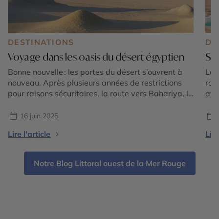
DESTINATIONS
DE
Voyage dans les oasis du désert égyptien
Siw
Bonne nouvelle : les portes du désert s’ouvrent à
Lon
nouveau. Après plusieurs années de restrictions
rai
pour raisons sécuritaires, la route vers Bahariya, le
avai
Désert Blanc, Farafra et les grandes étendues du
aut
désert occidental est de nouveau praticable pour
hab
16 juin 2025
les voyageurs accompagnés, dans le respect des
les 
Lire l'article
Lire
protocoles en vigueur. Pour ceux qui, comme nous,
ell
aiment l’Égypte au-delà […]
de 
Notre Blog Littoral ouest de la Mer Rouge