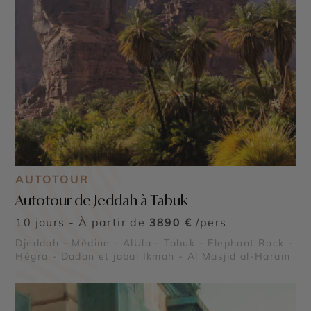
AUTOTOUR
Autotour de Jeddah à Tabuk
10 jours - À partir de
3890 €
/pers
Djeddah - Médine - AlUla - Tabuk - Elephant Rock -
Hégra - Dadan et jabal Ikmah - Al Masjid al-Haram