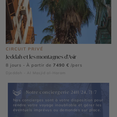
CIRCUIT PRIVÉ
Jeddah et les montagnes d’Asir
8 jours - À partir de
7490 €
/pers
Djeddah - Al Masjid al-Haram
Notre conciergerie 24H/24, 7J/7
Nos concierges sont à votre disposition pour
rendre votre voyage inoubliable et gérer les
éventuels imprévus ou demandes sur place.