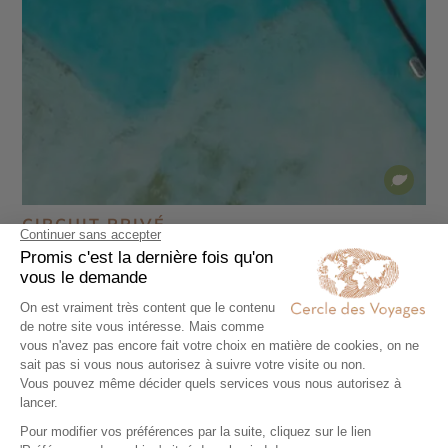
CIRCUIT PRIVÉ
Combiné Habitas AlUla et St Regis Red Sea
en Mer Rouge
8 jours - À partir de
8690 €
/pers
AlUla - Dadan et jabal Ikmah - Hégra
Voir tous nos voyages Arabie Saoudite