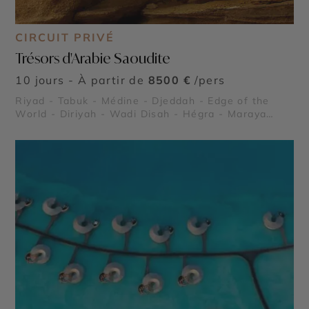
CIRCUIT PRIVÉ
Trésors d'Arabie Saoudite
10 jours - À partir de
8500 €
/pers
Riyad - Tabuk - Médine - Djeddah - Edge of the
World - Diriyah - Wadi Disah - Hégra - Maraya
Concert Hall - Dadan et jabal Ikmah - Al Balad