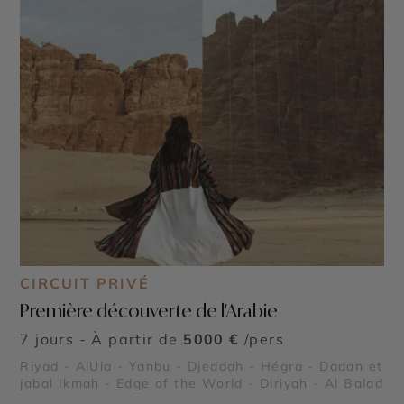
CIRCUIT PRIVÉ
Première découverte de l'Arabie
7 jours - À partir de
5000 €
/pers
Riyad - AlUla - Yanbu - Djeddah - Hégra - Dadan et
jabal Ikmah - Edge of the World - Diriyah - Al Balad