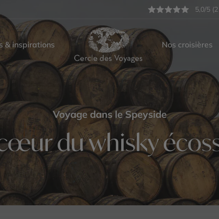
5,0/5 (2
s & inspirations
Nos croisières
Voyage dans le Speyside
 cœur du whisky écoss