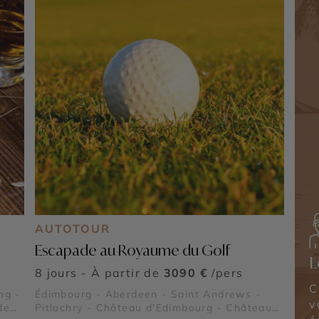
AUTOTOUR
Escapade au Royaume du Golf
L
8 jours - À partir de
3090 €
/pers
C
ng -
Édimbourg - Aberdeen - Saint Andrews -
v
de
Pitlochry - Château d'Edimbourg - Château