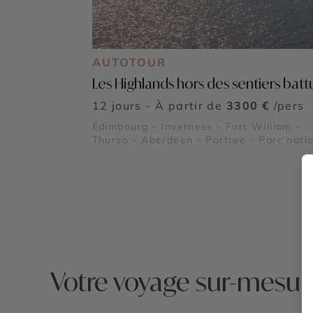
AUTOTOUR
Les Highlands hors des sentiers batt
12 jours - À partir de
3300 €
/pers
Édimbourg - Inverness - Fort William -
Thurso - Aberdeen - Portree - Parc nati
des Trossachs et Loch Lomond - North C
500 - Vallée de Glencoe - Château
d'Edimbourg - Château de Stirling - Via
de Glenfinnan - Royal Deeside - Île de S
- Champ de bataille de Culloden - Châte
d’Eilean Donan - Loch Ness
Votre voyage sur-mesur