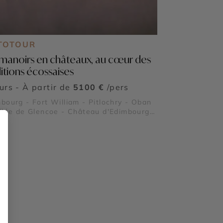
TOTOUR
manoirs en châteaux, au cœur des
ditions écossaises
ours - À partir de
5100 €
/pers
bourg - Fort William - Pitlochry - Oban
llée de Glencoe - Château d'Edimbourg -
eau de Stirling - Viaduc de Glenfinnan -
l Deeside - Parc National des
ngorms - Parc national des Trossachs et
 Lomond - Château de Balmoral - Loch
s