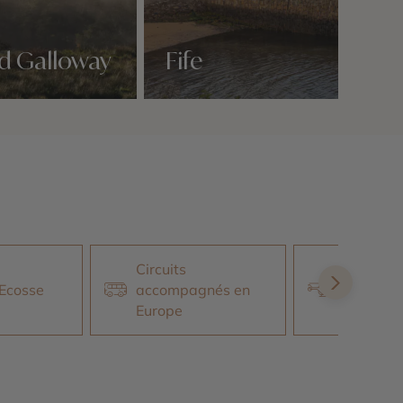
d Galloway
Fife
Nos 5 idées voyage
Circuits
Voyage l
 Ecosse
accompagnés en
Écosse
Europe