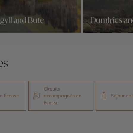
gyll and Bute
Dumfries an
idées voyage
Nos 5 idées voyage
es
Circuits
en Écosse
accompagnés en
Séjour en
Ecosse