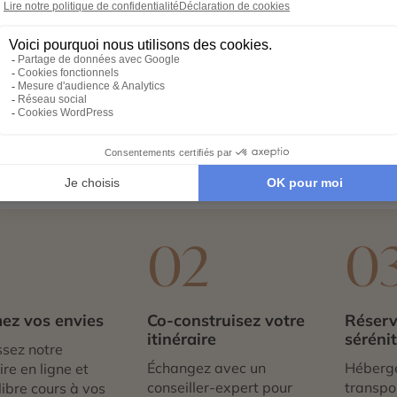
eyside est mondialement connue comme le berceau du whisk
tilleries du pays, faisant de cette vallée une destinatio
eries. La région offre des paysages harmonieux, entre collin
oilent des panoramas paisibles, ponctués de villages traditi
e route du whisky, en découvrant les savoir-faire locaux, l
ntre nature, culture et gastronomie, la région propose un
1
02
0
ez vos envies
Co-construisez votre
Réserv
itinéraire
séréni
sez notre
Échangez avec un
Héberg
re en ligne et
conseiller-expert pour
transpor
libre cours à vos