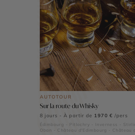
AUTOTOUR
Sur la route du Whisky
8 jours - À partir de
1970 €
/pers
Édimbourg - Pitlochry - Inverness - Stirli
Oban - Château d'Edimbourg - Château 