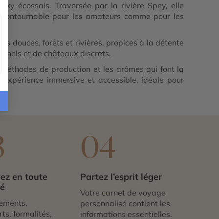
y écossais. Traversée par la rivière Spey, elle
n incontournable pour les amateurs comme pour les
es douces, forêts et rivières, propices à la détente
onnels et de châteaux discrets.
es méthodes de production et les arômes qui font la
e expérience immersive et accessible, idéale pour
3
04
ez en toute
Partez l’esprit léger
té
Votre carnet de voyage
ements,
personnalisé contient les
ts, formalités,
informations essentielles.