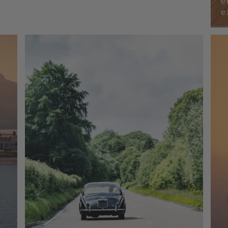
é
-
de Balmoral - Royal Deeside - Château de
Stirling - Parc National des Cairngorms -
e
Parc national des Trossachs et Loch Lomond