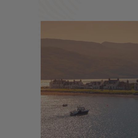
Stirling - Champ de bataille de Culloden 
Château de Balmoral - Loch Ness - Parc
national des Trossachs et Loch Lomond