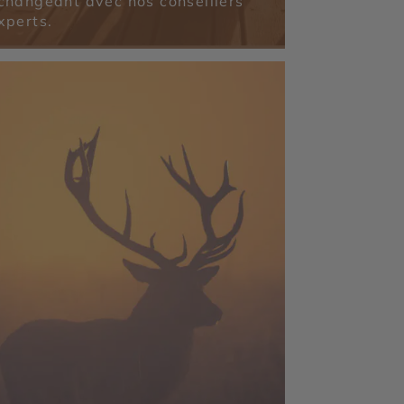
changeant avec nos conseillers
xperts.