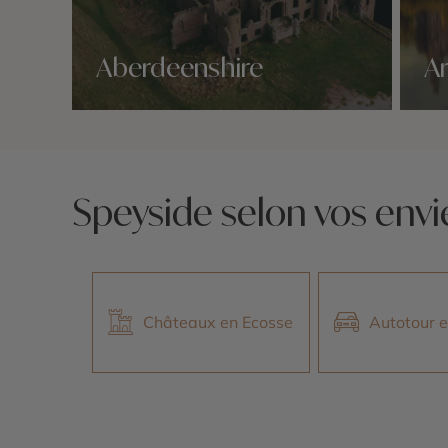
Aberdeenshire
Ar
Nos 5 idées voyage
Nos 5 
Speyside selon vos envi
Châteaux en Ecosse
Autotour 