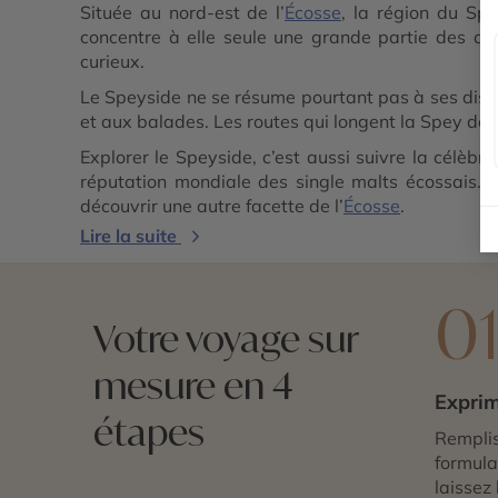
Située au nord-est de l’
Écosse
, la région du Sp
concentre à elle seule une grande partie des dis
curieux.
Le Speyside ne se résume pourtant pas à ses distill
et aux balades. Les routes qui longent la Spey dév
Explorer le Speyside, c’est aussi suivre la célèbr
réputation mondiale des single malts écossais. E
découvrir une autre facette de l’
Écosse
.
Lire la suite
0
Votre voyage sur
mesure en 4
Exprim
étapes
Remplis
formulai
laissez 