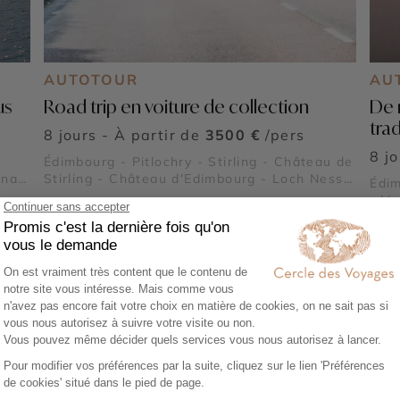
AUTOTOUR
AU
us
Road trip en voiture de collection
De 
tra
8 jours - À partir de
3500 €
/pers
8 j
Édimbourg - Pitlochry - Stirling - Château de
onal
Stirling - Château d'Edimbourg - Loch Ness -
Édim
oast
Château de Balmoral - Parc national des
- Va
Trossachs et Loch Lomond
Chât
duc
Roya
kye
Cair
au
Loch
Voir tous nos voyages Ecosse
Nes
e dans le Speyside