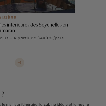
OISIÈRE
îles intérieures des Seychelles en
amaran
jours - À partir de
3400 €
/pers
→
 ?
us
le meilleur itinéraire
,
la cabine idéale
et
le navire