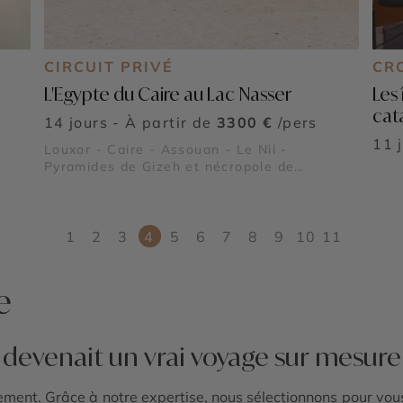
CIRCUIT PRIVÉ
CR
L'Egypte du Caire au Lac Nasser
Les 
cat
14 jours - À partir de
3300 €
/pers
11 
Louxor - Caire - Assouan - Le Nil -
Pyramides de Gizeh et nécropole de
Saqqarah - Abou Simbel - Lac Nasser -
Vallée des Rois - Vallée des Reines
1
2
3
4
5
6
7
8
9
10
11
e
e devenait un vrai voyage sur mesure
trement. Grâce à notre expertise, nous sélectionnons pour vo