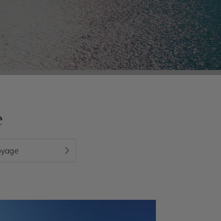
e
oyage