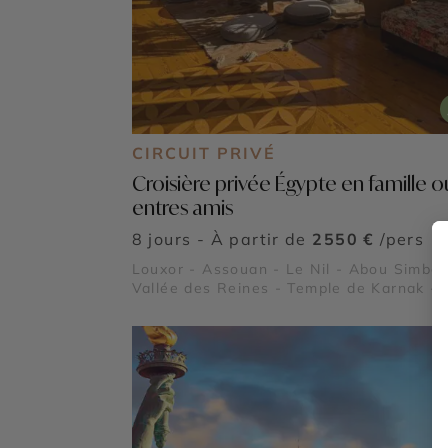
CIRCUIT PRIVÉ
Croisière privée Égypte en famille o
entres amis
8 jours - À partir de
2550 €
/pers
Louxor - Assouan - Le Nil - Abou Simbel
Vallée des Reines - Temple de Karnak -
Temple de Philae - Vallée des Rois