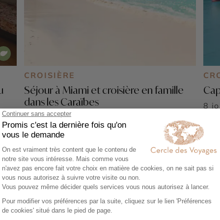
CROISIÈRE
CR
u
Séjour à Miami et croisière en famille
Cap
dans les Caraïbes
8 j
11 jours - À partir de
2580 €
/pers
Mia
 -
Miami