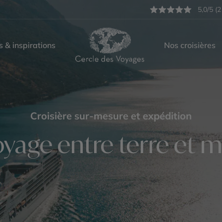
5,0/5 (2
s & inspirations
Nos croisières
Croisière sur-mesure et expédition
yage entre terre et 