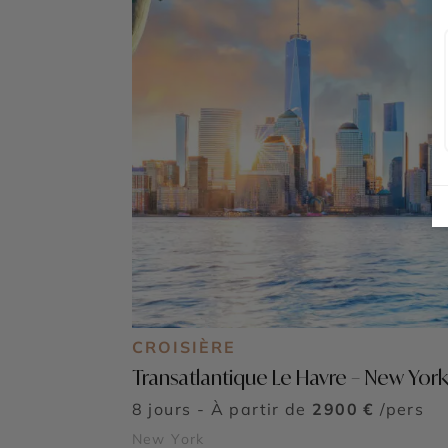
CROISIÈRE
Transatlantique Le Havre – New Yor
8 jours - À partir de
2900 €
/pers
New York