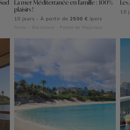
 Sud
La mer Méditerranée en famille : 100%
Les
plaisirs !
10 
10 jours - À partir de
2500 €
/pers
Rome - Barcelone - Palma de Majorque