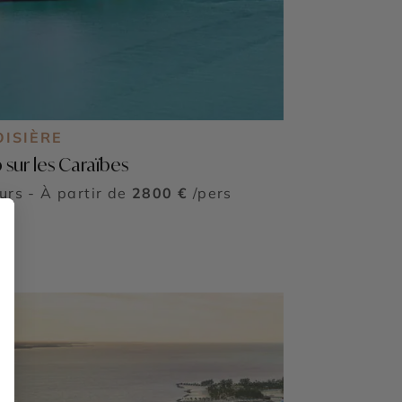
OISIÈRE
 sur les Caraïbes
ours - À partir de
2800 €
/pers
mi