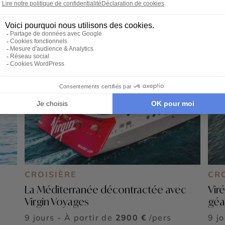
CROISIÈRE
CR
k
La Méditerranée décontractée avec
Viré
Virgin Voyages
géa
9 jours - À partir de
2900 €
/pers
9 j