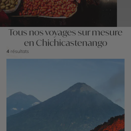
Tous nos voyages sur mesure
en Chichicastenango
4
résultats