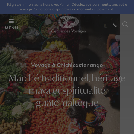
Réglez en 4 fois sans frais avec Alma : Décalez vos paiements, pas votre
voyage. Conditions disponibles au moment du paiement.
MENU
Voyage à Chichicastenango
Marché traditionnel, héritage
maya et spiritualité
guatémaltèque