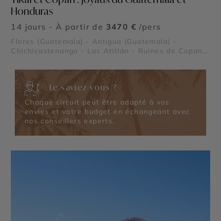
Honduras
14 jours - À partir de
3470 €
/pers
Flores (Guatemala) - Antigua (Guatemala) -
Chichicastenango - Lac Atitlán - Ruines de Copan -
Tikal - Acatenango - Rio Dulce
Le saviez-vous ?
Chaque circuit peut être adapté à vos
envies et votre budget en échangeant avec
nos conseillers experts.