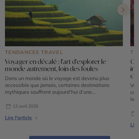
TENDANCES TRAVEL
TE
Voyager en décalé : l’art d’explorer le
Où 
monde autrement, loin des foules
ino
cul
Dans un monde où le voyage est devenu plus
accessible que jamais, certaines destinations
Voy
mythiques souffrent aujourd’hui d’une
com
fréquentation intense. Files d’attente
la 
interminables, sites bondés dès les premières
où 
13 avril 2026
heures de la journée, expériences parfois
dép
Lire l'article
standardisées… le sentiment d’évasion peut
éme
Lire
rapidement laisser place à une forme de
dém
frustration. Et si la vraie solution était de voyager
cul