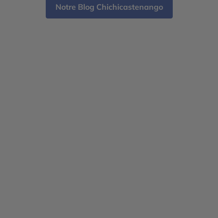
[…]
séd
Notre Blog Chichicastenango