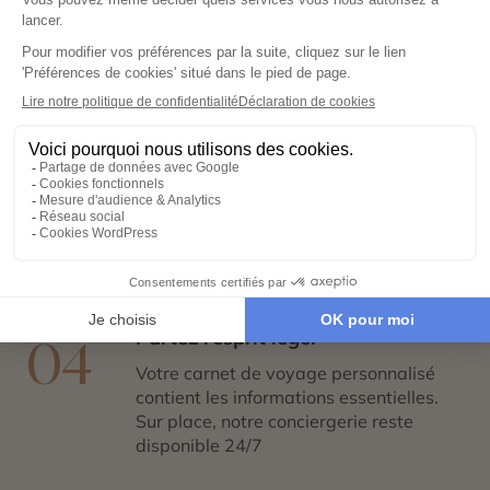
Co-construisez votre itinéraire
02
Échangez avec un conseiller-expert
pour créer un voyage à votre image,
adapté à vos envies et à votre rythme.
Réservez en toute sérénité
03
Hébergements, transports, formalités,
expériences exclusives : nous nous
chargeons de tout. Il ne vous reste plus
qu’à partir !
Partez l’esprit léger
04
Votre carnet de voyage personnalisé
contient les informations essentielles.
Sur place, notre conciergerie reste
disponible 24/7