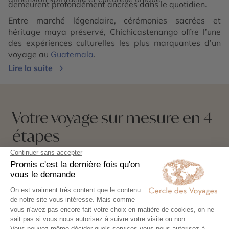
demeurent profondément ancrées dans le quotidien.
Entre marché légendaire, cérémonies sacrées et
héritage maya préservé, Chichicastenango offre l’une
des expériences culturelles les plus marquantes d’un
voyage au
Guatemala
.
Lire la suite
Votre voyage sur mesure en 4
étapes
Exprimez vos envies
01
Remplissez notre formulaire en ligne et
laissez libre cours à vos rêves de
voyage : inspirations, budget, période
idéale…