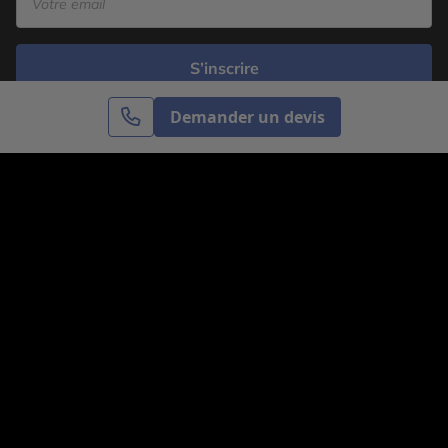
S’inscrire
Demander un devis
Cercle des Voyages est une agence de voyage
spécialisée dans le sur-mesure, appartenant au groupe
Cercle des Vacances. Grâce à notre expertise et notre
passion du voyage, nous sommes là pour vous aider à
réaliser le voyage de vos rêves. Notre équipe est à
votre écoute pour créer le voyage qui vous ressemble.
Co-concevez votre voyage
Nous contacter