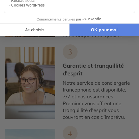
Nous collaborons
exclusivement avec des
partenaires locaux de
confiance, pour un tourisme
responsable, éthique,
authentique et de qualité.
3
Garantie et tranquillité
d'esprit
Notre service de conciergerie
francophone est disponible,
7/7 et nos assurances
Premium vous offrent une
tranquillité d'esprit vous
couvrant en cas d’imprévu.
4