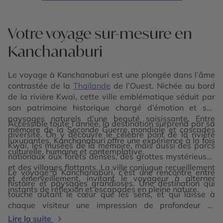
Votre voyage sur-mesure en
Kanchanaburi
Le voyage à Kanchanaburi est une plongée dans l’âme
contrastée de la
Thaïlande
de l’Ouest. Nichée au bord
de la rivière Kwaï, cette ville emblématique séduit par
son patrimoine historique chargé d’émotion et ses
paysages naturels d’une beauté saisissante. Entre
Accessible toute l’année, la destination surprend par sa
mémoire de la Seconde Guerre mondiale et cascades
diversité. On y découvre le célèbre pont de la rivière
luxuriantes, Kanchanaburi offre une expérience à la fois
Kwaï, les musées de la mémoire, mais aussi des parcs
culturelle, humaine et contemplative.
nationaux aux forêts denses, des grottes mystérieuses
et des villages flottants. La ville conjugue recueillement
Le voyage à Kanchanaburi, c’est une rencontre entre
et émerveillement, invitant le voyageur à alterner
histoire et paysages grandioses. Une destination qui
instants de réflexion et escapades en pleine nature.
touche autant le cœur que les sens, et qui laisse à
chaque visiteur une impression de profondeur et
d’authenticité.
Lire la suite