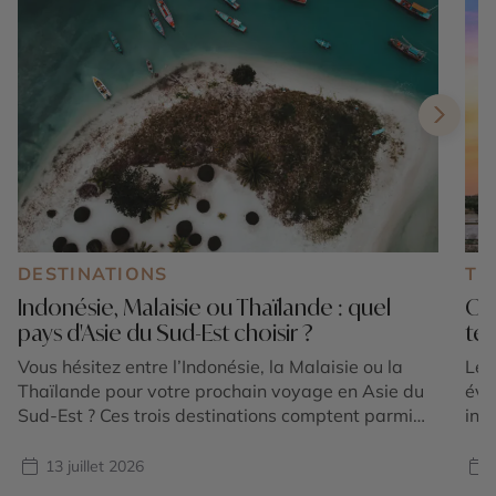
DESTINATIONS
TE
Indonésie, Malaisie ou Thaïlande : quel
Où 
pays d'Asie du Sud-Est choisir ?
tem
Vous hésitez entre l’Indonésie, la Malaisie ou la
Le 
Thaïlande pour votre prochain voyage en Asie du
éva
Sud-Est ? Ces trois destinations comptent parmi
int
les plus emblématiques de la région et offrent
et 
chacune une expérience unique. Entre volcans
for
13 juillet 2026
majestueux, temples ancestraux, rizières en
plu