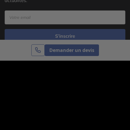
actualités.
S’inscrire
Demander un devis
Cercle des Voyages est une agence de voyage
spécialisée dans le sur-mesure, appartenant au groupe
Cercle des Vacances. Grâce à notre expertise et notre
passion du voyage, nous sommes là pour vous aider à
réaliser le voyage de vos rêves. Notre équipe est à
votre écoute pour créer le voyage qui vous ressemble.
Co-concevez votre voyage