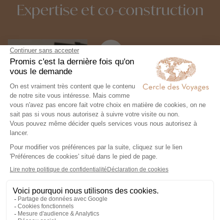
Expertise et co-construction
1
Expertise et co-
construction
Chez Cercle des Voyages,
nous concevons des voyages
100% personnalisables, en
collaboration étroite avec nos
voyageurs.
2
Engagement local et
responsabilité sociale