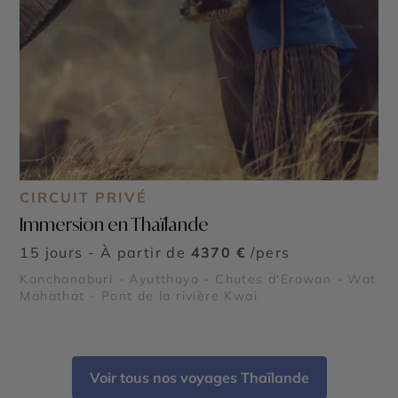
CIRCUIT PRIVÉ
Immersion en Thaïlande
15 jours - À partir de
4370 €
/pers
Kanchanaburi - Ayutthaya - Chutes d'Erawan - Wat
Mahathat - Pont de la rivière Kwai
Voir tous nos voyages Thaïlande