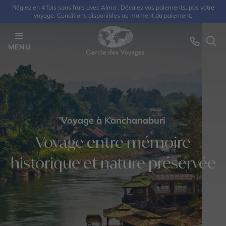
Réglez en 4 fois sans frais avec Alma : Décalez vos paiements, pas votre
voyage. Conditions disponibles au moment du paiement.
MENU
Voyage à Kanchanaburi
Voyage entre mémoire
historique et nature préservée