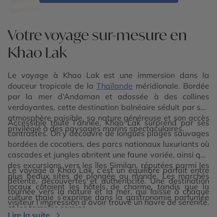
Votre voyage sur-mesure en
Khao Lak
Le voyage à Khao Lak est une immersion dans la
douceur tropicale de la
Thaïlande
méridionale. Bordée
par la mer d’Andaman et adossée à des collines
verdoyantes, cette destination balnéaire séduit par son
atmosphère paisible, sa nature généreuse et son accès
Accessible toute l’année, Khao Lak surprend par ses
privilégié à des paysages marins spectaculaires.
contrastes. On y découvre de longues plages sauvages
bordées de cocotiers, des parcs nationaux luxuriants où
cascades et jungles abritent une faune variée, ainsi que
des excursions vers les îles Similan, réputées parmi les
Le voyage à Khao Lak, c’est un équilibre parfait entre
plus beaux sites de plongée au monde. Les marchés
détente, découvertes et authenticité. Une destination
locaux côtoient les hôtels de charme, tandis que la
tournée vers la nature et la mer, qui laisse à chaque
culture thaïe s’exprime dans la gastronomie parfumée
visiteur l’impression d’avoir trouvé un havre de sérénité.
et les temples sereins.
Lire la suite