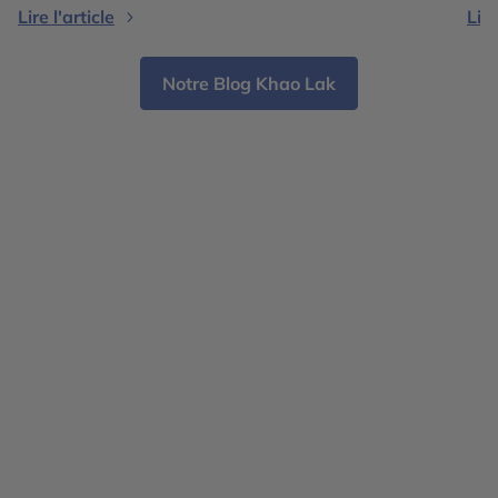
Lire l'article
Lire
terrasses, plages paradisiaques, jungles tropicales
vis
et villes cosmopolites, le choix dépend avant tout
lum
[…]
Notre Blog Khao Lak