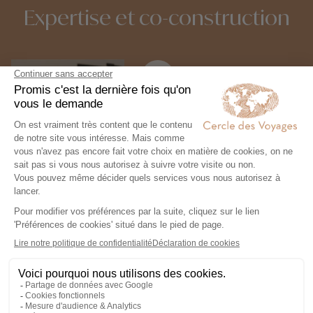
Expertise et co-construction
1
Expertise et co-
construction
Chez Cercle des Voyages,
nous concevons des voyages
100% personnalisables, en
collaboration étroite avec nos
voyageurs.
2
Engagement local et
responsabilité sociale