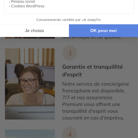
Nous collaborons
exclusivement avec des
partenaires locaux de
confiance, pour un tourisme
responsable, éthique,
authentique et de qualité.
3
Garantie et tranquillité
d'esprit
Notre service de conciergerie
francophone est disponible,
7/7 et nos assurances
Premium vous offrent une
tranquillité d'esprit vous
couvrant en cas d’imprévu.
4