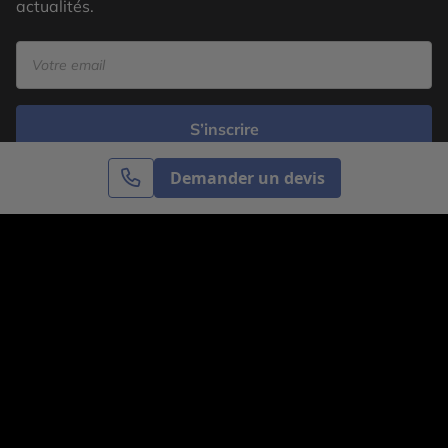
actualités.
S’inscrire
Demander un devis
Cercle des Voyages est une agence de voyage
spécialisée dans le sur-mesure, appartenant au groupe
Cercle des Vacances. Grâce à notre expertise et notre
passion du voyage, nous sommes là pour vous aider à
réaliser le voyage de vos rêves. Notre équipe est à
votre écoute pour créer le voyage qui vous ressemble.
Co-concevez votre voyage