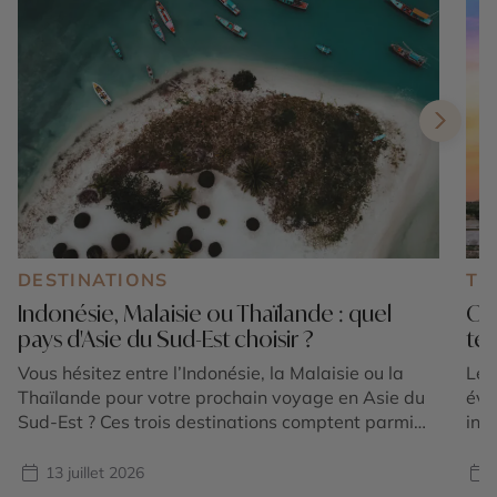
DESTINATIONS
TE
Indonésie, Malaisie ou Thaïlande : quel
Où 
pays d'Asie du Sud-Est choisir ?
tem
Vous hésitez entre l’Indonésie, la Malaisie ou la
Le 
Thaïlande pour votre prochain voyage en Asie du
éva
Sud-Est ? Ces trois destinations comptent parmi
int
les plus emblématiques de la région et offrent
et 
chacune une expérience unique. Entre volcans
for
13 juillet 2026
majestueux, temples ancestraux, rizières en
plu