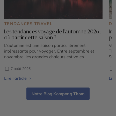
TENDANCES TRAVEL
DE
Les tendances voyage de l’automne 2026 :
Ind
où partir cette saison ?
pay
L’automne est une saison particulièrement
Vou
intéressante pour voyager. Entre septembre et
Tha
novembre, les grandes chaleurs estivales
Sud
s’atténuent dans de nombreuses régions du
les
monde, les paysages changent de couleurs et
cha
7 août 2026
chaque destination dévoile une atmosphère
maj
Lire l'article
Lire
différente. En 2026, les tendances voyage
ter
confirment surtout une envie de partir pour vivre
et 
une expérience liée à la saison : […]
[…]
Notre Blog Kompong Thom