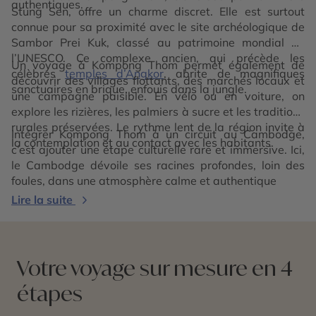
authentiques.
Stung Sen, offre un charme discret. Elle est surtout
connue pour sa proximité avec le site archéologique de
Sambor Prei Kuk, classé au patrimoine mondial de
l’UNESCO. Ce complexe ancien, qui précède les
Un voyage à Kompong Thom permet également de
célèbres
temples d’Angkor
, abrite de magnifiques
découvrir des villages flottants, des marchés locaux et
sanctuaires en brique, enfouis dans la jungle.
une campagne paisible. En vélo ou en voiture, on
explore les rizières, les palmiers à sucre et les traditions
rurales préservées. Le rythme lent de la région invite à
Intégrer Kompong Thom à un circuit au Cambodge,
la contemplation et au contact avec les habitants.
c’est ajouter une étape culturelle rare et immersive. Ici,
le Cambodge dévoile ses racines profondes, loin des
foules, dans une atmosphère calme et authentique
Lire la suite
Votre voyage sur mesure en 4
étapes