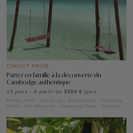
CIRCUIT PRIVÉ
Partez en famille à la découverte du
Cambodge authentique
15 jours - À partir de
3300 €
/pers
Phnom Penh - Koh Rong - Battambang - Kompong
Thom - Sen Monorom - Kampong Cham - Temples
d'Angkor - Roluos - Banteay Srei