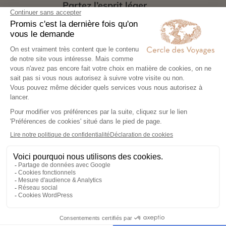
Partez l’esprit léger
04
Votre carnet de voyage personnalisé
contient les informations essentielles.
Sur place, notre conciergerie reste
disponible 24/7
Demander un devis
Expertise et co-construction
1
Expertise et co-