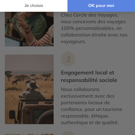
construction
Chez Cercle des Voyages,
nous concevons des voyages
100% personnalisables, en
collaboration étroite avec nos
voyageurs.
2
Engagement local et
responsabilité sociale
Nous collaborons
exclusivement avec des
partenaires locaux de
confiance, pour un tourisme
responsable, éthique,
authentique et de qualité.