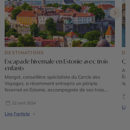
DESTINATIONS
DE
Escapade hivernale en Estonie avec trois
Que
enfants
Au l
Éol
Margot, conseillère spécialiste du Cercle des
spe
Voyages, a récemment entrepris un périple
Com
hivernal en Estonie, accompagnée de ses trois
pat
enfants. Découvrez son voyage à travers des
méd
paysages enneigés et des villes lumineuses.
22 avril 2024
Lire
pay
Plongez dans le récit détaillé de Margot et laissez-
Lire l'article
vil
vous inspirer par ses expériences et ses
recommandations pour votre propre escapade
estonienne. Tallinn Arrivée […]