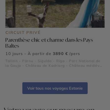
CIRCUIT PRIVÉ
Parenthèse chic et charme dans les Pays
Baltes
10 jours - À partir de
3890 €
/pers
Tallinn - Pärnu - Sigulda - Riga - Parc National de
la Gauja - Château de Kadriorg - Château médiéval
de Cēsis - Couvent de la Dormition de Pühtitsa -
Parc Nationale de Lahemaa - Île de Saaremaa -
Château de Turaida - Château de Trakai - Palais de
Rundale - Druskininkai - Isthme de Courlande -
Voir tous nos voyages Estonie
Plages de Palanga