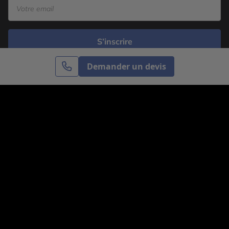
S’inscrire
Demander un devis
Cercle des Voyages est une agence de voyage
spécialisée dans le sur-mesure, appartenant au groupe
Cercle des Vacances. Grâce à notre expertise et notre
passion du voyage, nous sommes là pour vous aider à
réaliser le voyage de vos rêves. Notre équipe est à
votre écoute pour créer le voyage qui vous ressemble.
Co-concevez votre voyage
Nous contacter