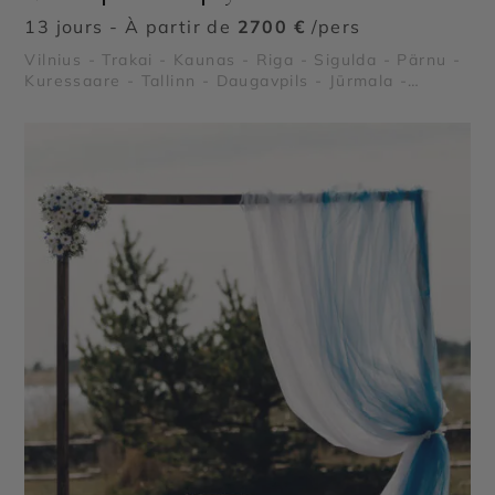
13 jours - À partir de
2700 €
/pers
Vilnius - Trakai - Kaunas - Riga - Sigulda - Pärnu -
Kuressaare - Tallinn - Daugavpils - Jūrmala -
Liepāja - Palanga - Parc Nationale de Lahemaa -
Île de Saaremaa - Couvent de la Dormition de
Pühtitsa - Château de Turaida - Palais de Rundale
- Château de Trakai - Druskininkai - Isthme de
Courlande - Plages de Palanga