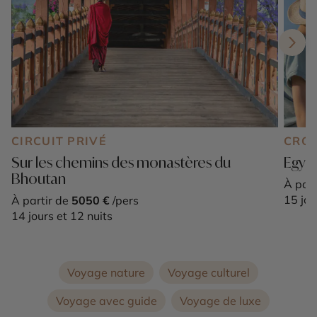
CIRCUIT PRIVÉ
CROI
Sur les chemins des monastères du
Egypt
Bhoutan
À part
15 jou
À partir de
5050 €
/pers
14 jours et 12 nuits
Voyage nature
Voyage culturel
Voyage avec guide
Voyage de luxe