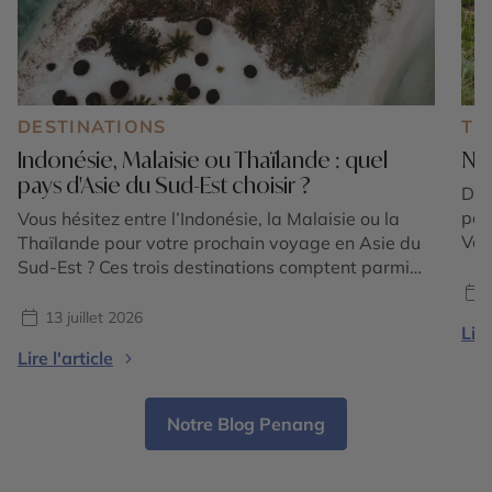
DESTINATIONS
TE
Indonésie, Malaisie ou Thaïlande : quel
Nos
pays d'Asie du Sud-Est choisir ?
Des
pou
Vous hésitez entre l’Indonésie, la Malaisie ou la
Voy
Thaïlande pour votre prochain voyage en Asie du
de 
Sud-Est ? Ces trois destinations comptent parmi
art
les plus emblématiques de la région et offrent
cho
chacune une expérience unique. Entre volcans
13 juillet 2026
Lire
ADR
majestueux, temples ancestraux, rizières en
Lire l'article
l’Al
terrasses, plages paradisiaques, jungles tropicales
et villes cosmopolites, le choix dépend avant tout
[…]
Notre Blog Penang