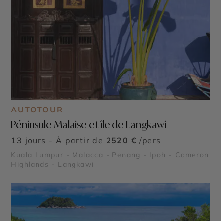
AUTOTOUR
Péninsule Malaise et île de Langkawi
13 jours - À partir de
2520 €
/pers
Kuala Lumpur - Malacca - Penang - Ipoh - Cameron
Highlands - Langkawi