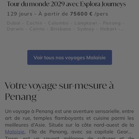
Tour du monde 2029 avec Explora Journeys
129 jours - À partir de
75600 €
/pers
Dubaï - Cochin - Colombo - Langkawi - Penang -
Darwin - Cairns - Brisbane - Sydney - Hobart -
Auckland - Dunedin - Valparaíso - Lima - Los
Angeles - Miami - New York - Nassau - Lisbonne -
Barcelone - Bora Bora - Moorea - Tahiti
Voir tous nos voyages Malaisie
Votre voyage sur-mesure à
Penang
Un voyage à Penang est une aventure sensorielle, entre
art de rue, temples flamboyants et cuisine parmi les
meilleures d’Asie. Située sur la côte nord-ouest de la
Malaisie
, l’île de Penang, avec sa capitale George
Town, est un savant mélange de cultures et de