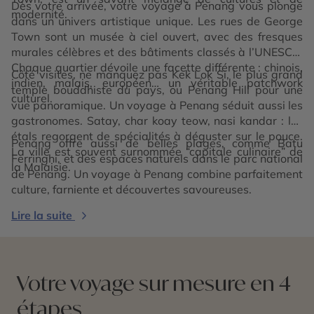
Dès votre arrivée, votre voyage à Penang vous plonge
modernité.
dans un univers artistique unique. Les rues de George
Town sont un musée à ciel ouvert, avec des fresques
murales célèbres et des bâtiments classés à l’UNESCO.
Chaque quartier dévoile une facette différente : chinois,
Côté visites, ne manquez pas Kek Lok Si, le plus grand
indien, malais, européen… un véritable patchwork
temple bouddhiste du pays, ou Penang Hill pour une
culturel.
vue panoramique. Un voyage à Penang séduit aussi les
gastronomes. Satay, char koay teow, nasi kandar : les
étals regorgent de spécialités à déguster sur le pouce.
Penang offre aussi de belles plages, comme Batu
La ville est souvent surnommée “capitale culinaire” de
Ferringhi, et des espaces naturels dans le parc national
la Malaisie.
de Penang. Un voyage à Penang combine parfaitement
culture, farniente et découvertes savoureuses.
Lire la suite
Votre voyage sur mesure en 4
étapes