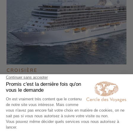
CROISIÈRE
Tour du monde ultra-luxe à bord du Seven
Seas Splendor
128 jours - À partir de
71000 €
/pers
Miami - Los Angeles - Honolulu - Sydney - Cairns -
Darwin - Kuala Lumpur - Penang - Colombo -
Mascate - Dubaï - Abu Dhabi - Djeddah - Louxor -
Aqaba - Haïfa - Jérusalem - Rhodes - Athènes -
Rome - Moorea - Tahiti - Huahine - Raiatea