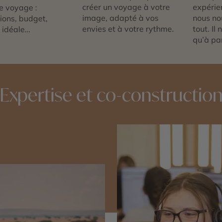
créer un voyage à votre
expérie
e voyage :
image, adapté à vos
nous no
tions, budget,
envies et à votre rythme.
tout. Il
 idéale…
qu’à par
Expertise et co-constructio