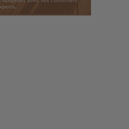
changeant avec nos conseillers
xperts.