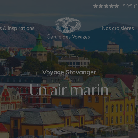
5,0/5 (2
s & inspirations
Nos croisières
Voyage Stavanger
Un air marin