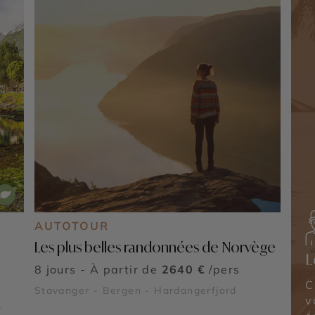
É
AUTOTOUR
Les plus belles randonnées de Norvège
L
8 jours - À partir de
2640 €
/pers
C
Stavanger - Bergen - Hardangerfjord
v
-