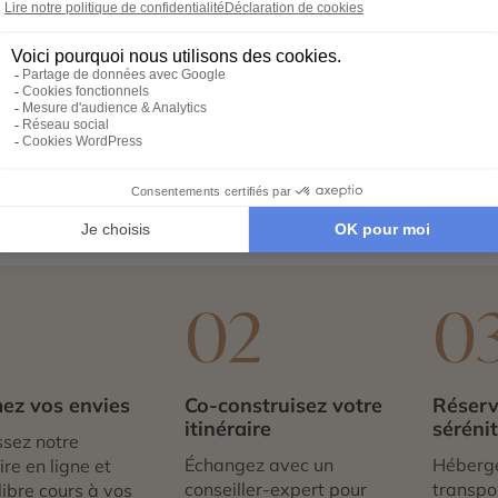
scandinave maritime avec ses maisons colorées en bois et s
er au milieu des cafés, boutiques et galeries d’art. Ville ar
el Nuart qui laisse chaque année de nouvelles œuvres sur les
idéale pour effectuer les randonnées de la région, et quell
 voiture et figurent parmi les plus belles marches d’Eur
 encore déambuler dans le Géoparc mondial Unesco Magma si
tout simplement voyageurs éclairés, Stavanger mérite vot
1
02
0
ez vos envies
Co-construisez votre
Réserv
itinéraire
séréni
sez notre
Échangez avec un
Héberg
re en ligne et
conseiller-expert pour
transpor
libre cours à vos