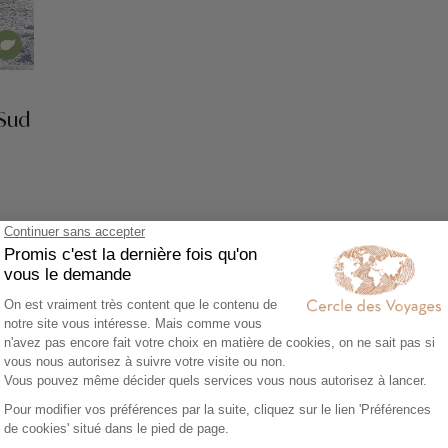
 Sud
Voir tous nos voyages Norvège
e à Stavanger
 Norvège, son nom n’est pas étranger à tous les amateurs d