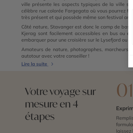
ville présente les aspects typiques de la ville 
célèbre rue colorée Fargegata où vous pourrez flân
très présent et qui possède même son festival annu
Côté nature, Stavanger est donc le camp de base 
Kjerag sont facilement accessibles en bus ou en
embarquer pour une croisière sur le Lysefjord ou
Amateurs de nature, photographes, marcheurs ou 
autotour avec votre conseiller !
Lire la suite
0
Votre voyage sur
mesure en 4
Exprim
étapes
Remplis
formulai
laissez 