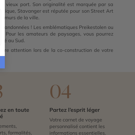
on vieux port. Son originalité est marquée par sa
tistique, Stavanger est réputée pour son Street Art
 murs de la ville.
es randonnées ! Les emblématiques Preikestolen ou
ope. Pour les amateurs de paysages, vous pourrez
tué au Sud.
re attention lors de la co-construction de votre
3
04
ez en toute
Partez l’esprit léger
té
Votre carnet de voyage
ements,
personnalisé contient les
ts, formalités,
informations essentielles.