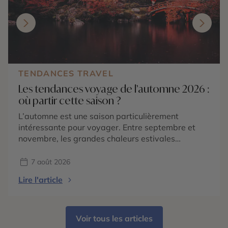
TENDANCES TRAVEL
Les tendances voyage de l’automne 2026 :
où partir cette saison ?
L’automne est une saison particulièrement
intéressante pour voyager. Entre septembre et
novembre, les grandes chaleurs estivales
s’atténuent dans de nombreuses régions du
monde, les paysages changent de couleurs et
7 août 2026
chaque destination dévoile une atmosphère
Lire l'article
différente. En 2026, les tendances voyage
confirment surtout une envie de partir pour vivre
une expérience liée à la saison : […]
Voir tous les articles