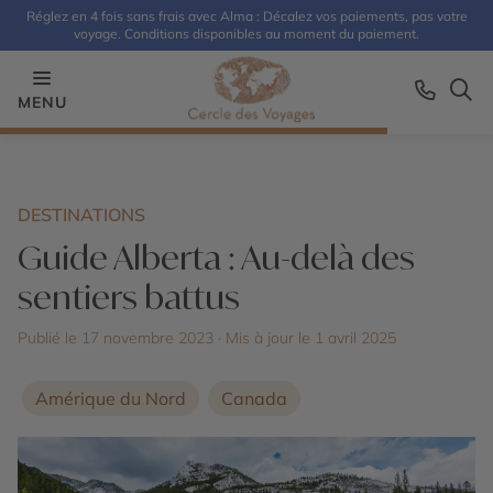
Réglez en 4 fois sans frais avec Alma : Décalez vos paiements, pas votre
voyage. Conditions disponibles au moment du paiement.
MENU
DESTINATIONS
Guide Alberta : Au-delà des
sentiers battus
Publié le 17 novembre 2023
· Mis à jour le
1 avril 2025
Amérique du Nord
Canada