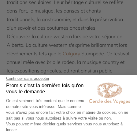
traditions séculaires. Leur héritage culturel se reflète
dans l'art, la musique, les danses et chants
traditionnels, la gastronomie, et dans la préservation
d’un savoir et des coutumes ancestrales.
Découvrez la culture western lors de votre séjour en
Alberta. La culture western s'exprime brillamment lors
d'événements tels que le
Calgary
Stampede. Ce festival
annuel mêle avec brio le rodéo, la musique country et
les expositions agricoles, attirant ainsi un public
international. Cette culture se manifeste également à
travers les nombreuses exploitations bovines et ranchs
que l’on retrouve dans la province ainsi que dans le
style vestimentaire, reconnaissable à ses bottes de
cowboy, chapeaux et chemises à carreaux.