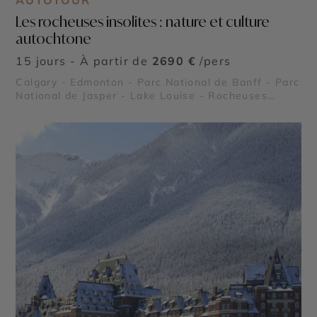
AUTOTOUR
Les rocheuses insolites : nature et culture
autochtone
15 jours - À partir de
2690 €
/pers
Calgary - Edmonton - Parc National de Banff - Parc
National de Jasper - Lake Louise - Rocheuses
canadiennes - Lac Moraine - Emerald Lake - Parc
national de Yoho - Parc national des Glaciers -
Icefield Parkway - Glacier Athabasca