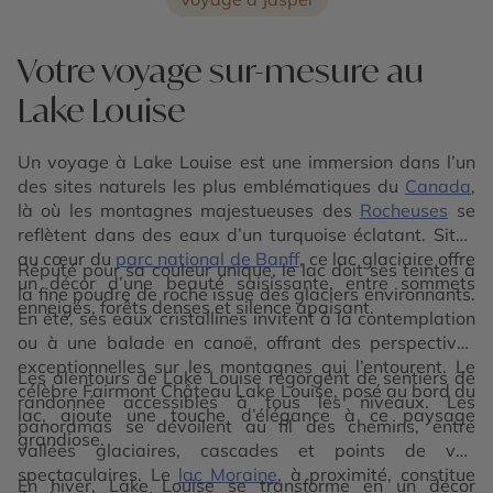
Votre voyage sur-mesure au
Lake Louise
Un voyage à Lake Louise est une immersion dans l’un
des sites naturels les plus emblématiques du
Canada
,
là où les montagnes majestueuses des
Rocheuses
se
reflètent dans des eaux d’un turquoise éclatant. Situé
au cœur du
parc national de Banff
, ce lac glaciaire offre
Réputé pour sa couleur unique, le lac doit ses teintes à
un décor d’une beauté saisissante, entre sommets
la fine poudre de roche issue des glaciers environnants.
enneigés, forêts denses et silence apaisant.
En été, ses eaux cristallines invitent à la contemplation
ou à une balade en canoë, offrant des perspectives
exceptionnelles sur les montagnes qui l’entourent. Le
Les alentours de Lake Louise regorgent de sentiers de
célèbre Fairmont Château Lake Louise, posé au bord du
randonnée accessibles à tous les niveaux. Les
lac, ajoute une touche d’élégance à ce paysage
panoramas se dévoilent au fil des chemins, entre
grandiose.
vallées glaciaires, cascades et points de vue
spectaculaires. Le
lac Moraine
, à proximité, constitue
En hiver, Lake Louise se transforme en un décor