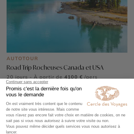
AUTOTOUR
Road Trip Rocheuses Canada et USA
20 jours - À partir de
4100 €
/pers
Seattle - Montana - Vancouver - Great American
West - Salt Lake City - Rocheuses américaines -
Parc National de Banff - Parc National de Jasper -
Parc National de Yellowstone - Lake Louise - Parc
National Glacier - Parc national des Lacs Waterton
- Parc national de Grand Teton