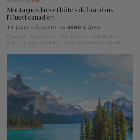
AUTOTOUR
Montagnes, lacs et hôtels de luxe dans
l’Ouest canadien
14 jours - À partir de
3990 €
/pers
Calgary - Vancouver - Rocheuses canadiennes -
Parc national de Yoho - Parc National de Banff -
Parc National de Jasper - Vallée de l'Okanagan -
Lac Moraine - Lake Louise - Icefield Parkway -
Emerald Lake - Stanley Park