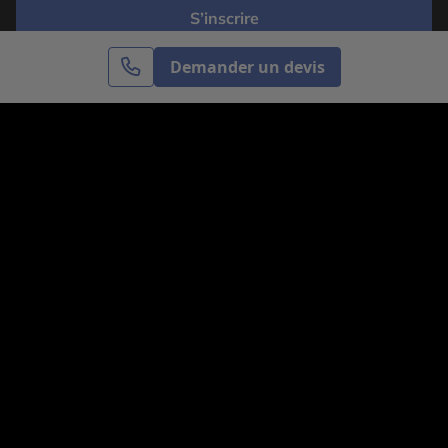
S’inscrire
Demander un devis
Cercle des Voyages est une agence de voyage
spécialisée dans le sur-mesure, appartenant au groupe
Cercle des Vacances. Grâce à notre expertise et notre
passion du voyage, nous sommes là pour vous aider à
réaliser le voyage de vos rêves. Notre équipe est à
votre écoute pour créer le voyage qui vous ressemble.
Co-concevez votre voyage
Nous contacter
Venez nous voir