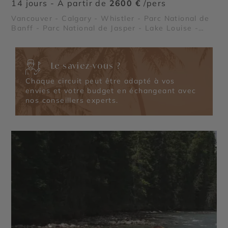
14 jours - À partir de
2600 €
/pers
Vancouver - Calgary - Whistler - Parc National de
Banff - Parc National de Jasper - Lake Louise -
Stanley Park - Lac Moraine - Parc national de Yoho
- Icefield Parkway - Glacier Athabasca - Rocheuses
canadiennes
Le saviez-vous ?
Chaque circuit peut être adapté à vos
envies et votre budget en échangeant avec
nos conseillers experts.