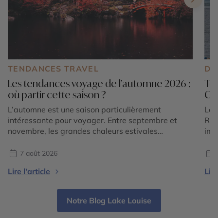
TENDANCES TRAVEL
DE
Les tendances voyage de l’automne 2026 :
Ter
où partir cette saison ?
Ca
L’automne est une saison particulièrement
Lor
intéressante pour voyager. Entre septembre et
Roc
novembre, les grandes chaleurs estivales
imm
s’atténuent dans de nombreuses régions du
est
monde, les paysages changent de couleurs et
pré
7 août 2026
chaque destination dévoile une atmosphère
Sau
Lire l'article
Lire
différente. En 2026, les tendances voyage
aut
confirment surtout une envie de partir pour vivre
vis
une expérience liée à la saison : […]
les
Notre Blog Lake Louise