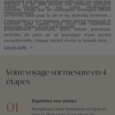
également une étape incontournable avec ses eaux aux
féerique. Le lac gelé devient une immense patinoire
reflets intenses et son cadre montagneux
naturelle, tandis que les montagnes enneigées offrent
impressionnant.
un terrain idéal pour le ski et les activités hivernales.
L’atmosphère y est magique, entre silence immaculé et
Explorer Lake Louise, c’est vivre une expérience
paysages dignes d’une carte postale.
profondément immersive. Entre nature grandiose,
activités de plein air et paysages d’une pureté
exceptionnelle, chaque instant révèle la beauté intacte
des Rocheuses canadiennes. Une destination mythique,
Lire la suite
où l’on se reconnecte à la nature dans toute sa
splendeur.
Votre voyage sur mesure en 4
étapes
Exprimez vos envies
01
Remplissez notre formulaire en ligne et
laissez libre cours à vos rêves de