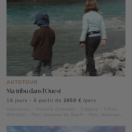
AUTOTOUR
Ma tribu dans l'Ouest
16 jours - À partir de
2650 €
/pers
Vancouver - Victoria (Canada) - Calgary - Tofino -
Whistler - Parc National de Banff - Parc National
de Jasper - Lake Louise - Lac Moraine - Stanley
Park - Icefield Parkway - Parc national de Pacific
Rim - Le Passage intérieur - Glacier Athabasca