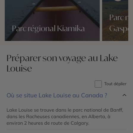
Parc na
Parc régional Kiamika
Gaspé
Nos 10 idées voyage
Nos 10 idées v
Préparer son voyage au Lake
Louise
Tout déplier
Où se situe Lake Louise au Canada ?
Lake Louise se trouve dans le parc national de Banff,
dans les Rocheuses canadiennes, en Alberta, à
environ 2 heures de route de Calgary.