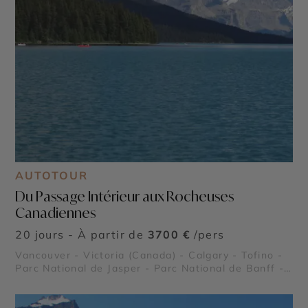
AUTOTOUR
Du Passage Intérieur aux Rocheuses
Canadiennes
20 jours - À partir de
3700 €
/pers
Vancouver - Victoria (Canada) - Calgary - Tofino -
Parc National de Jasper - Parc National de Banff -
Lake Louise - Rocheuses canadiennes - Stanley
Park - Lac Moraine - Glacier Athabasca - Parc
national de Pacific Rim - Le Passage intérieur -