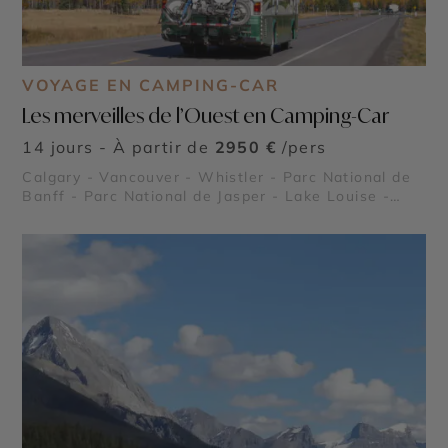
VOYAGE EN CAMPING-CAR
Les merveilles de l’Ouest en Camping-Car
14 jours - À partir de
2950 €
/pers
Calgary - Vancouver - Whistler - Parc National de
Banff - Parc National de Jasper - Lake Louise -
Rocheuses canadiennes - Stanley Park - Lac
Moraine - Glacier Athabasca - Icefield Parkway -
Parc national de Yoho