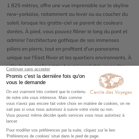
1 825 mètres, offre une vue imprenable sur la skyline
new-yorkaise, notamment au lever ou au coucher du
soleil, lorsque les gratte-ciel se parent de couleurs
dorées. À pied, vous pouvez flâner le long du pont et
admirer l'architecture gothique de ses immenses
piliers en pierre, tout en profitant d'un panorama
unique sur l'East River et les quartiers environnants. À
vélo, la traversée est tout aussi agréable, avec des
pistes cyclables dédiées qui permettent de profiter
pleinement du paysage sans les tracas de la
circulation. Cette expérience est incontournable pour
toute la famille, offrant un moment de détente et de
découverte qui restera gravé dans les mémoires.