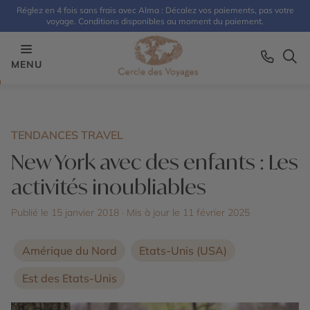
Réglez en 4 fois sans frais avec Alma : Décalez vos paiements, pas votre
voyage. Conditions disponibles au moment du paiement.
MENU
TENDANCES TRAVEL
New York avec des enfants : Les
activités inoubliables
Publié le 15 janvier 2018
· Mis à jour le
11 février 2025
Amérique du Nord
Etats-Unis (USA)
Est des Etats-Unis