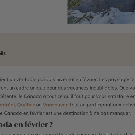
ils
ient un véritable paradis hivernal en février. Les paysages en
frent un cadre unique pour des vacances inoubliables. Que vo
tente, le Canada a tout ce qu’il faut pour vous satisfaire en
ntréal
,
Québec
ou
Vancouver
, tout en participant aux activ
le Canada en février est une destination à ne pas manquer.
ada en février ?
nce de vivre une expérience hors du commun. Tout d'abord, le