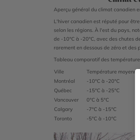
Aperçu général du climat canadien e
L'hiver canadien est réputé pour êtr
selon les régions. À l'est du pays,
de -10°C à -20°C, avec des chutes de
rarement en dessous de zéro et des p
Tableau comparatif des températures
Ville
Température moyenne (
Montréal
-10°C à -20°C
Québec
-15°C à -25°C
Vancouver
0°C à 5°C
Calgary
-7°C à -15°C
Toronto
-5°C à -10°C