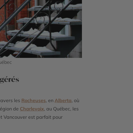
Québec
ggérés
ravers les
Rocheuses
, en
Alberta
, où
 région de
Charlevoix
, au Québec, les
t Vancouver est parfait pour