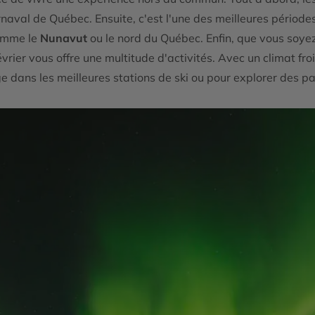
naval de Québec. Ensuite, c'est l'une des meilleures période
comme le
Nunavut
ou le nord du Québec. Enfin, que vous soye
rier vous offre une multitude d'activités. Avec un climat froi
ige dans les meilleures stations de ski ou pour explorer des 