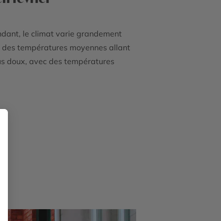
ndant, le climat varie grandement
 à des températures moyennes allant
lus doux, avec des températures