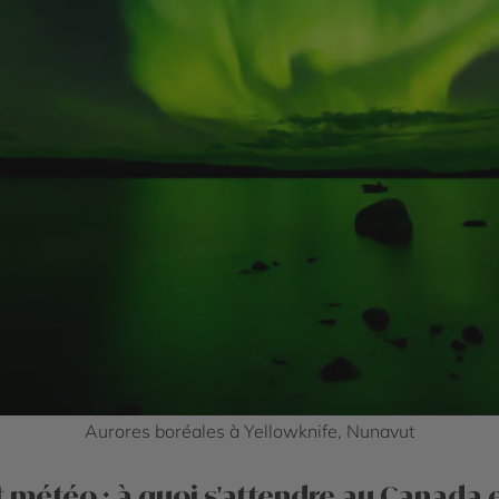
Aurores boréales à Yellowknife, Nunavut
t météo : à quoi s'attendre au Canada e