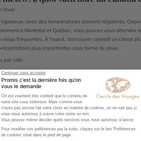
n hiver
e rigoureux, avec des températures souvent négatives. Cepe
 notamment à Montréal et Québec, vous pouvez vous attendre
 neige fréquentes. À l’ouest, Vancouver connaît un climat p
récipitations plus importantes sous forme de pluie.
 par ville
février)
Précipitations moyennes (février)
63 mm de neige
70 mm de neige
110 mm de pluie
45 mm de neige
55 mm de neige