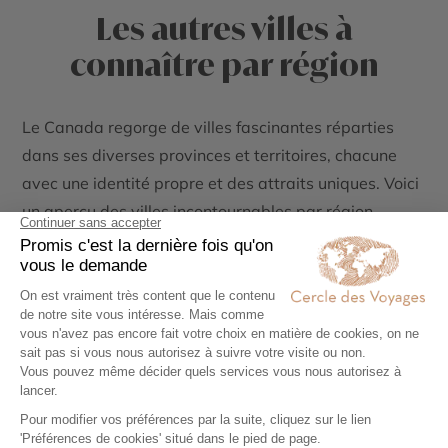
Les autres villes à
connaître par région
Le Canada regorge de villes fascinantes réparties
dans ses diverses provinces et territoires, chacune
avec une identité propre et des attraits uniques. Voici
un aperçu des villes incontournables par région.
Villes de l’Alberta
L’Alberta est une province située dans l’ouest du
Canada, célèbre pour ses paysages variés qui vont
des montagnes majestueuses aux vastes prairies. Les
villes de cette province reflètent cette diversité
naturelle, tout en offrant une culture riche et des
activités pour tous les goûts.