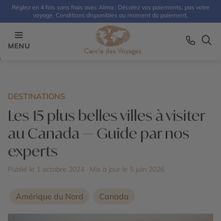
Réglez en 4 fois sans frais avec Alma : Décalez vos paiements, pas votre
voyage. Conditions disponibles au moment du paiement.
MENU
DESTINATIONS
Les 15 plus belles villes à visiter
au Canada — Guide par nos
experts
Publié le 1 octobre 2024
· Mis à jour le
5 juin 2026
Amérique du Nord
Canada