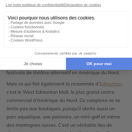
Edmonton – Capitale provinciale, festivals et grand
centre commercial
Edmonton
est la
capitale de l’
Alberta
et l’une des
villes les plus dynamiques de la province. Réputée
pour son amour des
festivals
, la ville accueille chaque
année des événements qui célèbrent la musique, l’art,
la nourriture et bien plus encore. Le
Festival Fringe
d’Edmonton
est notamment l’un des plus grands
festivals de théâtre alternatif en Amérique du Nord.
Mais ce qui fait également la renommée d’
Edmonton
,
c’est le
West Edmonton Mall
, le plus grand centre
commercial d’Amérique du Nord. Ce complexe ne se
limite pas aux boutiques, puisqu’il abrite aussi un
parc aquatique
, une patinoire, un mini-golf et même
des montagnes russes. C’est un véritable lieu de