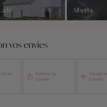
cadie
Alberta
idées voyage
Nos 1 idées voyage
on vos envies
 été au
Autotour au
Voyage lu
Canada
Canada