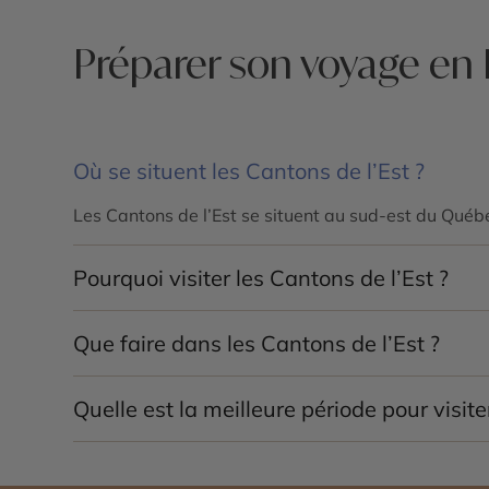
Préparer son voyage en 
Où se situent les Cantons de l’Est ?
Les Cantons de l’Est se situent au sud-est du Québe
Pourquoi visiter les Cantons de l’Est ?
La région est idéale pour se ressourcer grâce à ses
Que faire dans les Cantons de l’Est ?
vignobles.
On peut y pratiquer la randonnée, profiter des lacs
Quelle est la meilleure période pour visite
charme.
L’automne est particulièrement apprécié pour ses co
chaleureuse avec des paysages enneigés et des act