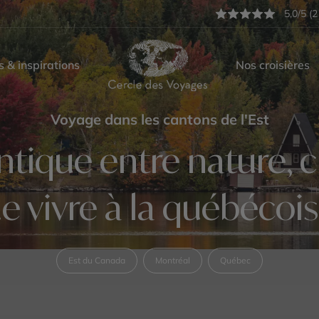
5,0/5 (2
s & inspirations
Nos croisières
Voyage dans les cantons de l'Est
tique entre nature, c
e vivre à la québécoi
Est du Canada
Montréal
Québec