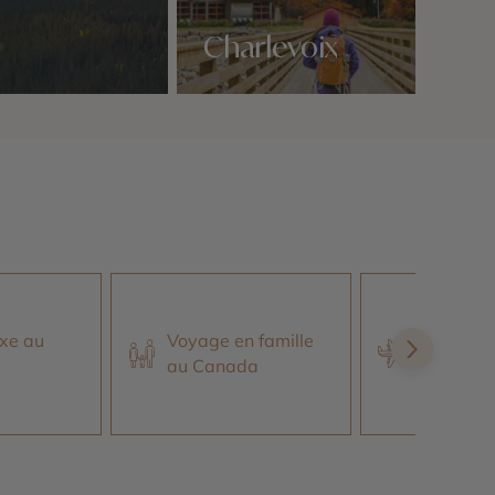
Charlevoix
Nos 1 idées voyage
Voyage 
Nouveau
xe au
Voyage en famille
Brunswick
au Canada
Nouvelle-
Gaspésie