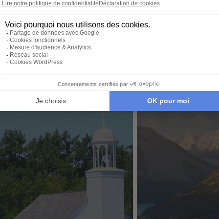
image, adapté à vos
nous no
tions, budget,
envies et à votre rythme.
tout. Il
 idéale…
qu’à par
ent aussi vous plaire