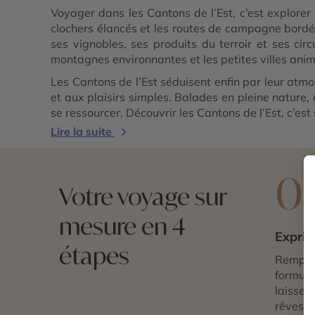
Voyager dans les Cantons de l’Est, c’est explorer u
clochers élancés et les routes de campagne bordée
ses vignobles, ses produits du terroir et ses ci
montagnes environnantes et les petites villes animé
Les Cantons de l’Est séduisent enfin par leur atmos
et aux plaisirs simples. Balades en pleine natur
se ressourcer. Découvrir les Cantons de l’Est, c’es
Lire la suite
0
Votre voyage sur
mesure en 4
Exprim
étapes
Remplis
formulai
laissez 
rêves d