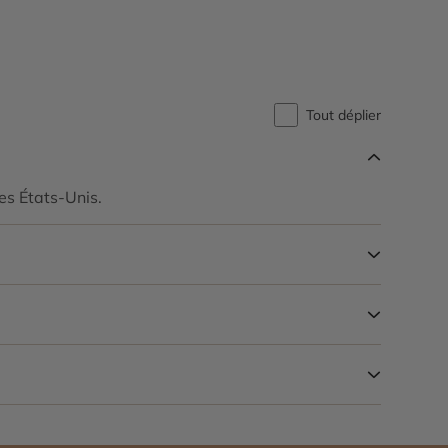
Tout déplier
es États-Unis.
 offre gourmande riche en produits locaux et
sques ou encore séjourner dans des hébergements de
 de plein air. L’hiver offre également une ambiance