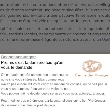
n territoire riche en traditions et en art de vivre. Les vil
s de fermes racontent une histoire singulière, à la croisée 
rcuits gourmands, invitant à une découverte sensorielle au
es, chaque étape révèle un équilibre parfait entre nature et
phère chaleureuse et leur authenticité. Ici, le temps ralenti
e, dégustations locales, hébergements de charme et paysag
t s’offrir une parenthèse élégante et nature, au cœur d’un
Qué
1
02
0
ez vos envies
Co-construisez votre
Réserv
itinéraire
séréni
sez notre
Échangez avec un
Héberg
re en ligne et
conseiller-expert pour
transpor
libre cours à vos
créer un voyage à votre
expérie
e voyage :