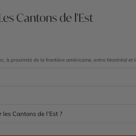
Les Cantons de l'Est
c, à proximité de la frontière américaine, entre Montréal et l
 paysages paisibles, ses lacs, ses villages charmants et son
, découvrir les routes des vins, visiter des villages pittore
r les Cantons de l’Est ?
uleurs spectaculaires, mais l’été est idéal pour les activités
ivités comme le ski ou la raquette.