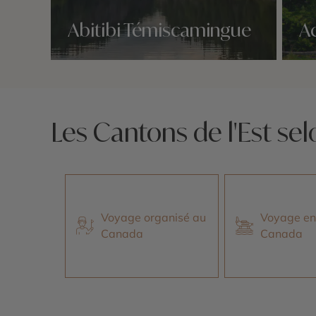
Abitibi Témiscamingue
A
Nos 1 idées voyage
Nos 1 
Les Cantons de l'Est sel
Voyage organisé au
Voyage en
Canada
Canada