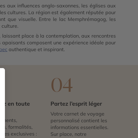
lages aux influences anglo-saxonnes, les églises aux
des cultures. La région est également réputée pour
tant que visuelle. Entre le lac Memphrémagog, les
 culture.
t, laissant place à la contemplation, aux rencontres
es apaisants composent une expérience idéale pour
bec
authentique et inspirant.
3
04
ez en toute
Partez l’esprit léger
té
Votre carnet de voyage
ements,
personnalisé contient les
ts, formalités,
informations essentielles.
nces exclusives :
Sur place, notre