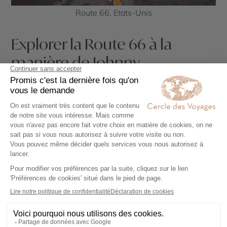
Route 66, Etats-Unis
Explorer la Route 66 à la
manière de Johnny
Pour vivre une expérience authentique, empruntez la
Route 66 en Harley-Davidson, comme Johnny
Hallyday lors de ses road trips. Arrêtez-vous dans les
diners typiques, visitez les motels vintage et plongez
dans l’atmosphère unique de cette route mythique.
Parmi les meilleurs spots à ne pas manquer, le
festival de musique
d’Albuquerque
et le célèbre
Cadillac Ranch au
Texas
sont des incontournables.
Johnny a contribué à valoriser cette route en
partageant sa passion avec ses fans, faisant de la