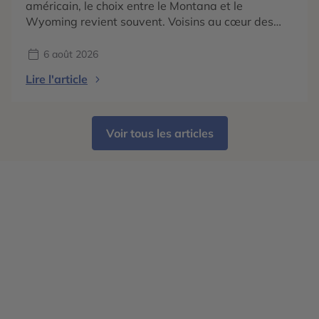
américain, le choix entre le Montana et le
Wyoming revient souvent. Voisins au cœur des
Rocheuses américaines, ces deux États
promettent des paysages grandioses, une nature
6 août 2026
préservée et une immersion dans l'univers du Far
Lire l'article
West. Pourtant, ils possèdent chacun une identité
bien marquée. Le Wyoming est mondialement […]
Voir tous les articles