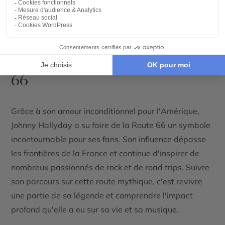
Route 66 un véritable lieu de pèlerinage pour les
amateurs de rock et de voyages.
Johnny Hallyday, une légende
toujours vivante sur la Route
66
Grâce à son amour inconditionnel pour l'Amérique,
Johnny Hallyday a su faire de la Route 66 un symbole
incontournable pour ses fans. Son influence dépasse
les frontières de la France et continue d'inspirer de
nombreux passionnés de rock et de road trips. Suivre
son parcours sur cette route mythique, c'est revivre
une partie de sa légende et comprendre l'impact
profond qu'elle a eu sur sa vie et sa musique.