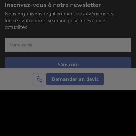
Inscrivez-vous à notre newsletter
Nous organisons régulièrement des évènements,
laissez votre adresse email pour recevoir nos
actualités.
S’inscrire
Demander un devis
Cercle des Voyages est une agence de voyage
spécialisée dans le sur-mesure, appartenant au groupe
Cercle des Vacances. Grâce à notre expertise et notre
passion du voyage, nous sommes là pour vous aider à
réaliser le voyage de vos rêves. Notre équipe est à
votre écoute pour créer le voyage qui vous ressemble.