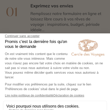
Exprimez vos envies
01
Remplissez notre formulaire en ligne et
laissez libre cours à vos rêves de
voyage : inspirations, budget, période
idéale…
Co-construisez votre itinéraire
02
Échangez avec un conseiller-expert
pour créer un voyage à votre image,
adapté à vos envies et à votre rythme.
Réservez en toute sérénité
03
Hébergements, transports, formalités,
expériences exclusives : nous nous
chargeons de tout. Il ne vous reste plus
qu’à partir !
Partez l’esprit léger