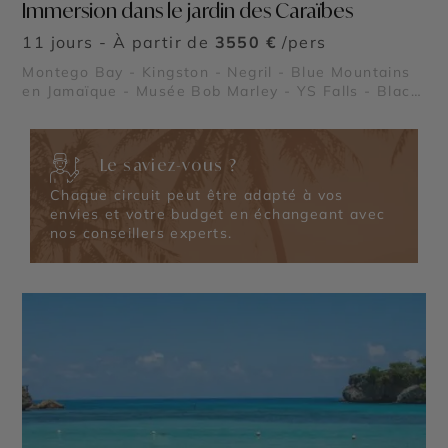
Immersion dans le jardin des Caraïbes
11 jours - À partir de
3550 €
/pers
Montego Bay - Kingston - Negril - Blue Mountains
en Jamaïque - Musée Bob Marley - YS Falls - Black
River
Le saviez-vous ?
Chaque circuit peut être adapté à vos
envies et votre budget en échangeant avec
nos conseillers experts.