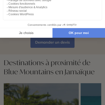
04
Votre carnet de voyage personnalisé
contient les informations essentielles.
Sur place, notre conciergerie reste
disponible 24/7
Demander un devis
Destinations à proximité de
Blue Mountains en Jamaïque