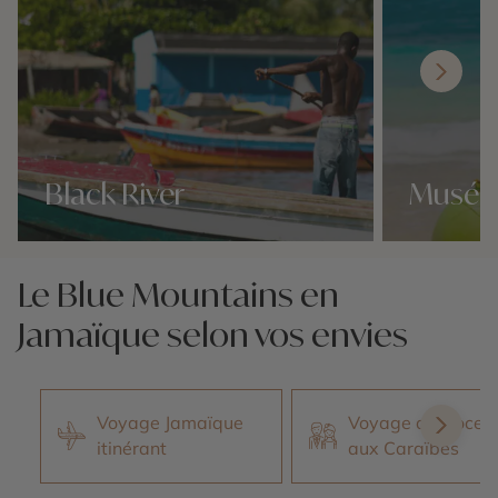
Black River
Musée
Nos 4 idées voyage
Nos 4 idées vo
Le Blue Mountains en
Jamaïque selon vos envies
Voyage Jamaïque
Voyage de Noces
itinérant
aux Caraïbes