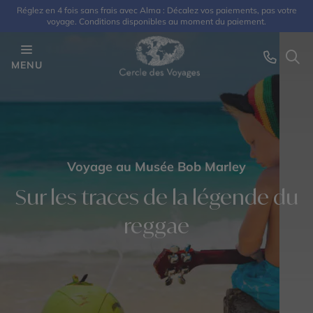
Réglez en 4 fois sans frais avec Alma : Décalez vos paiements, pas votre
voyage. Conditions disponibles au moment du paiement.
MENU
Voyage au Musée Bob Marley
Sur les traces de la légende du
reggae