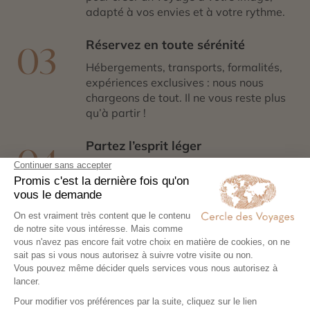
adapté à vos envies et à votre rythme.
Réservez en toute sérénité
03
Hébergements, transports, formalités,
expériences exclusives : nous nous
chargeons de tout. Il ne vous reste plus
qu’à partir !
Partez l’esprit léger
04
Votre carnet de voyage personnalisé
contient les informations essentielles.
Sur place, notre conciergerie reste
disponible 24/7
Demander un devis