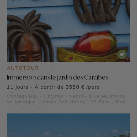
AUTOTOUR
Immersion dans le jardin des Caraïbes
11 jours - À partir de
3550 €
/pers
Montego Bay - Kingston - Negril - Blue Mountains
en Jamaïque - Musée Bob Marley - YS Falls - Black
River